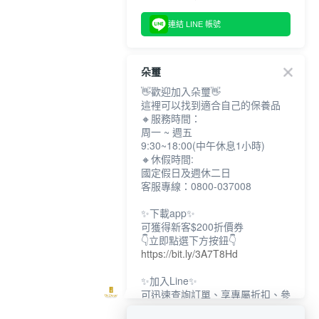
連結 LINE 帳號
朵璽
👋歡迎加入朵璽👋
這裡可以找到適合自己的保養品
🔸服務時間：
周一 ~ 週五
9:30~18:00(中午休息1小時)
🔸休假時間:
國定假日及週休二日
客服專線：0800-037008
✨下載app✨
可獲得新客$200折價券
👇立即點選下方按鈕👇
https://bit.ly/3A7T8Hd
✨加入Line✨
可迅速查詢訂單、享專屬折扣、參
加限定活動