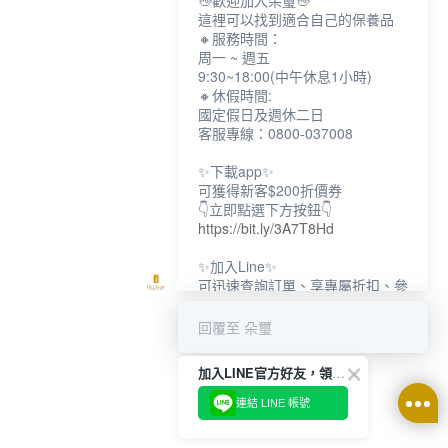
👋歡迎加入朵璽👋
這裡可以找到適合自己的保養品
🔸服務時間：
周一 ~ 週五
9:30~18:00(中午休息1小時)
🔸休假時間:
國定假日及週休二日
客服專線：0800-037008
✨下載app✨
可獲得新客$200折價券
👇立即點選下方按鈕👇
https://bit.ly/3A7T8Hd
✨加入Line✨
可迅速查詢訂單、享專屬折扣、參
加限定活動
👇立即點選下方按鈕👇
回覆至 朵璽
https://bit.ly/3dptKTq
加入LINE官方好友，領取$200折價券
✨追蹤IG✨
👇立即點選下方按鈕👇
連結 LINE 帳號
https://bit.ly/3w8zJm1