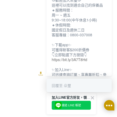
👋歡迎加入朵璽👋
這裡可以找到適合自己的保養品
🔸服務時間：
周一 ~ 週五
9:30~18:00(中午休息1小時)
🔸休假時間:
國定假日及週休二日
客服專線：0800-037008
✨下載app✨
可獲得新客$200折價券
👇立即點選下方按鈕👇
https://bit.ly/3A7T8Hd
✨加入Line✨
可迅速查詢訂單、享專屬折扣、參
加限定活動
👇立即點選下方按鈕👇
回覆至 朵璽
https://bit.ly/3dptKTq
加入LINE官方好友，領取$200折價券
✨追蹤IG✨
👇立即點選下方按鈕👇
連結 LINE 帳號
https://bit.ly/3w8zJm1