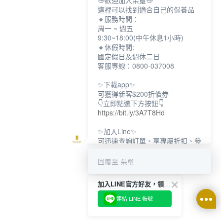
👋歡迎加入朵璽👋
這裡可以找到適合自己的保養品
🔸服務時間：
周一 ~ 週五
9:30~18:00(中午休息1小時)
🔸休假時間:
國定假日及週休二日
客服專線：0800-037008
✨下載app✨
可獲得新客$200折價券
👇立即點選下方按鈕👇
https://bit.ly/3A7T8Hd
✨加入Line✨
可迅速查詢訂單、享專屬折扣、參
加限定活動
👇立即點選下方按鈕👇
回覆至 朵璽
https://bit.ly/3dptKTq
加入LINE官方好友，領取$200折價券
✨追蹤IG✨
👇立即點選下方按鈕👇
連結 LINE 帳號
https://bit.ly/3w8zJm1