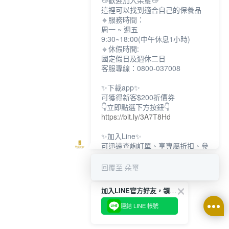
👋歡迎加入朵璽👋
這裡可以找到適合自己的保養品
🔸服務時間：
周一 ~ 週五
9:30~18:00(中午休息1小時)
🔸休假時間:
國定假日及週休二日
客服專線：0800-037008
✨下載app✨
可獲得新客$200折價券
👇立即點選下方按鈕👇
https://bit.ly/3A7T8Hd
✨加入Line✨
可迅速查詢訂單、享專屬折扣、參
加限定活動
👇立即點選下方按鈕👇
回覆至 朵璽
https://bit.ly/3dptKTq
加入LINE官方好友，領取$200折價券
✨追蹤IG✨
👇立即點選下方按鈕👇
連結 LINE 帳號
https://bit.ly/3w8zJm1