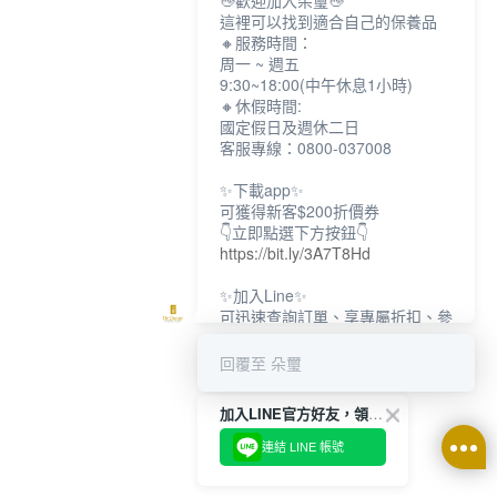
👋歡迎加入朵璽👋
這裡可以找到適合自己的保養品
🔸服務時間：
周一 ~ 週五
9:30~18:00(中午休息1小時)
🔸休假時間:
國定假日及週休二日
客服專線：0800-037008
✨下載app✨
可獲得新客$200折價券
👇立即點選下方按鈕👇
https://bit.ly/3A7T8Hd
✨加入Line✨
可迅速查詢訂單、享專屬折扣、參
加限定活動
👇立即點選下方按鈕👇
回覆至 朵璽
https://bit.ly/3dptKTq
加入LINE官方好友，領取$200折價券
✨追蹤IG✨
👇立即點選下方按鈕👇
連結 LINE 帳號
https://bit.ly/3w8zJm1