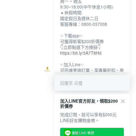
周一 ~ 週五
9:30~18:00(中午休息1小時)
🔸休假時間:
國定假日及週休二日
客服專線：0800-037008
✨下載app✨
可獲得新客$200折價券
👇立即點選下方按鈕👇
https://bit.ly/3A7T8Hd
✨加入Line✨
可迅速查詢訂單、享專屬折扣、參
加限定活動
👇立即點選下方按鈕👇
回覆至 朵璽
https://bit.ly/3dptKTq
✨追蹤IG✨
加入LINE官方好友，領取$200
👇立即點選下方按鈕👇
折價券
https://bit.ly/3w8zJm1
完成訂閱，就可以享有$200元
LINE好友購物金唷。
連結 LINE 帳號