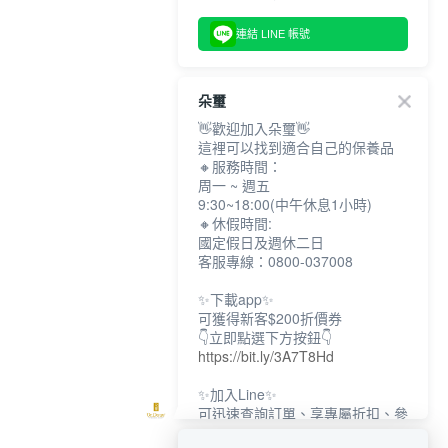
連結 LINE 帳號
朵璽
👋歡迎加入朵璽👋
這裡可以找到適合自己的保養品
🔸服務時間：
周一 ~ 週五
9:30~18:00(中午休息1小時)
🔸休假時間:
國定假日及週休二日
客服專線：0800-037008
✨下載app✨
可獲得新客$200折價券
👇立即點選下方按鈕👇
https://bit.ly/3A7T8Hd
✨加入Line✨
可迅速查詢訂單、享專屬折扣、參
加限定活動