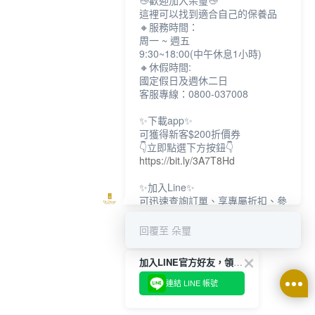
👋歡迎加入朵璽👋
這裡可以找到適合自己的保養品
🔸服務時間：
周一 ~ 週五
9:30~18:00(中午休息1小時)
🔸休假時間:
國定假日及週休二日
客服專線：0800-037008
✨下載app✨
可獲得新客$200折價券
👇立即點選下方按鈕👇
https://bit.ly/3A7T8Hd
✨加入Line✨
可迅速查詢訂單、享專屬折扣、參
加限定活動
👇立即點選下方按鈕👇
回覆至 朵璽
https://bit.ly/3dptKTq
加入LINE官方好友，領取$200折價券
✨追蹤IG✨
👇立即點選下方按鈕👇
連結 LINE 帳號
https://bit.ly/3w8zJm1