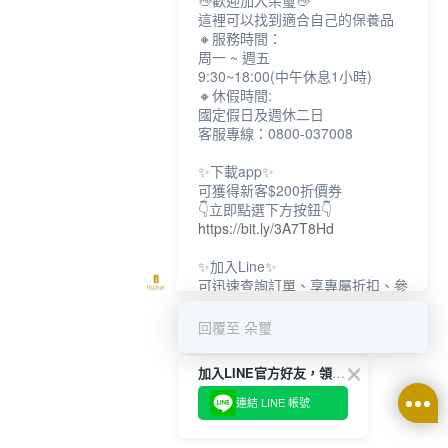
👋歡迎加入朵璽👋
這裡可以找到適合自己的保養品
🔸服務時間：
周一 ~ 週五
9:30~18:00(中午休息1小時)
🔸休假時間:
國定假日及週休二日
客服專線：0800-037008
✨下載app✨
可獲得新客$200折價券
👇立即點選下方按鈕👇
https://bit.ly/3A7T8Hd
✨加入Line✨
可迅速查詢訂單、享專屬折扣、參
加限定活動
👇立即點選下方按鈕👇
回覆至 朵璽
https://bit.ly/3dptKTq
加入LINE官方好友，領取$200折價券
✨追蹤IG✨
👇立即點選下方按鈕👇
連結 LINE 帳號
https://bit.ly/3w8zJm1