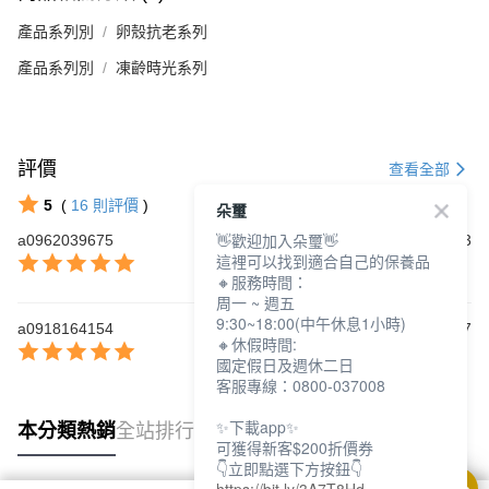
產品系列別
卵殼抗老系列
產品系列別
凍齡時光系列
評價
查看全部
5
(
16
則評價
)
朵璽
👋歡迎加入朵璽👋
a0962039675
2025/06/23
這裡可以找到適合自己的保養品
🔸服務時間：
周一 ~ 週五
9:30~18:00(中午休息1小時)
a0918164154
2024/09/17
🔸休假時間:
國定假日及週休二日
客服專線：0800-037008
✨下載app✨
本分類熱銷
全站排行
可獲得新客$200折價券
👇立即點選下方按鈕👇