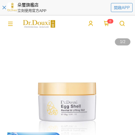
朵璽旗艦店
開啟APP
立刻使用官方APP
0
1
/
2