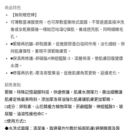
LINE Pay
商品特色
Apple Pay
【無附贈挖棒】
可薄敷當凍膜使用，也可厚敷當撕除式面膜，不管是選直接沖洗
街口支付
後或全乾撕膜後一樣給您咕溜Q彈肌，養成透亮肌，同時細緻毛
悠遊付
孔。
■緊緻再抗皺–卵殼膜素，促進膠原蛋白協同作用，淡化細紋、保
Google Pay
持肌膚彈性，重現平滑緊緻膚質。
全盈+PAY
■保濕再修護–卵磷脂X神經醯胺-3，深層保濕，使肌膚回復健康
水潤。
大哥付你分期
■修復再抗老–摩洛哥堅果油，促進肌膚角質更新，延緩老化。
相關說明
【大哥付你分期使用說明】
銷售重點
AFTEE先享後付
1.本服務由台灣大哥大提供，台灣大哥大用戶可立即使用無須另外申請。
2.付款方式選擇「大哥付你分期」，訂單成立後會自動跳轉到大哥付的交易
緊緻，特殊記憶凝膜科技，快速修護，肌膚水潤彈力，撕出細嫩讓
相關說明
流程，驗證手機門號後，選擇欲分期的期數、繳款截止日，確認付款後即完
【關於「AFTEE先享後付」】
肌膚定格最美時刻，添加摩洛哥油強化肌膚讓肌膚更加緊緻。
成交易。
ATM付款
AFTEE先享後付是「在收到商品之後才付款」的支付方式。 讓您購物簡單
□成分：卵殼素、山花精複方植物萃取、菸鹼醯胺、神經醯胺3、玻
3.實際核准額度、可分期數及費用金額請依後續交易確認頁面所載為準。
便利好安心！
4.訂單成立30分鐘內，如未前往確認交易或遇審核未通過，訂單將自動取
貨到付款
尿酸、油溶性維他命C。
１．簡單：不需註冊會員、不需綁卡、不需儲值。
消。如遇「轉專審核」未通過狀況，表示未達大哥付你分期系統評分，恕無
２．便利：只要手機號碼，簡訊認證，即可結帳。
□使用方式□
法說明評估內容。
３．安心：先確認商品／服務後，再付款。
【繳款方式說明】
運送方式
◆水洗式面膜：清潔後，取適量均勻敷於臉部肌膚(避開眼周及唇