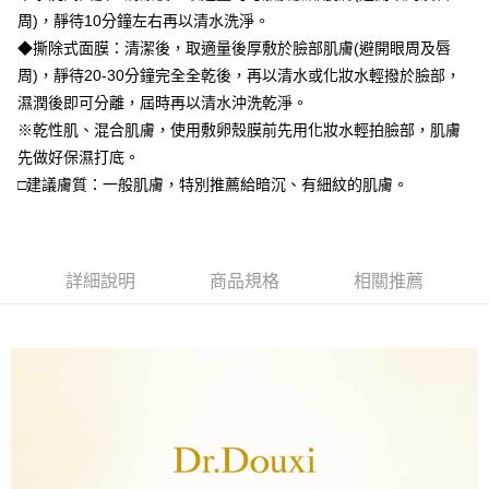
1.分期款項不併入電信帳單，「大哥付你分期」於每月結算日後寄送繳費提
周)，靜待10分鐘左右再以清水洗淨。
【「AFTEE先享後付」結帳流程】
全家付款取貨
醒簡訊。
１．於結帳方式選擇「AFTEE先享後付」後，將跳轉至「AFTEE先享後付」
◆撕除式面膜：清潔後，取適量後厚敷於臉部肌膚(避開眼周及唇
2.透過簡訊連結打開帳單後，可選擇「超商條碼／台灣大直營門市／銀行轉
每筆NT$70，滿NT$1,000(含以上)免運費
結帳頁面，進行簡訊認證並確認金額後，即可完成結帳。
帳／街口支付／iPASS MONEY」等通路繳費。
周)，靜待20-30分鐘完全全乾後，再以清水或化妝水輕撥於臉部，
２．訂單成立數日內，您將收到繳費通知簡訊。
付款後全家取貨
３．收到繳費通知簡訊後14天內，點擊此簡訊中的連結，可透過四大超商／
濕潤後即可分離，屆時再以清水沖洗乾淨。
【注意事項】
ATM／網路銀行／等多元方式進行付款，方視為交易完成。
每筆NT$70，滿NT$1,000(含以上)免運費
※乾性肌、混合肌膚，使用敷卵殼膜前先用化妝水輕拍臉部，肌膚
1.本服務係由「台灣大哥大股份有限公司」（以下簡稱本公司）所提供，讓
※ 請注意：結帳手續完成當下不需立刻繳費，但若您需要取消訂單，請聯絡
用戶於交易時，得透過本服務購買商品或服務，並由商店將買賣／分期付款
先做好保濕打底。
購買商品的店家。未經商家同意取消之訂單仍視為有效，需透過AFTEE先享
萊爾富取貨付款
買賣價金債權讓與本公司後，依約使用本公司帳單繳交帳款。
後付繳納相關費用。
□建議膚質：一般肌膚，特別推薦給暗沉、有細紋的肌膚。
2.基於同意付款使用「大哥付你分期」之契約關係目的，商店將以您的個人
每筆NT$70，滿NT$1,000(含以上)免運費
※ 交易是否成功請以「AFTEE先享後付 」之結帳頁面顯示為準，若有關於
資料（包含姓名、電話或地址）提供予台灣大哥大進項蒐集、處理及利用，
是否繳費成功／繳費後需取消欲退款等相關疑問，請聯繫「AFTEE先享後付
由本公司與您本人進行分期帳單所需資料之確認、核對及更正。
客戶支援中心」
https://netprotections.freshdesk.com/support/home
付款後萊爾富取貨
3.完整用戶服務條款，請詳閱以下連結：
https://oppay.tw/userRule
每筆NT$70，滿NT$1,000(含以上)免運費
【注意事項】
詳細說明
商品規格
相關推薦
１．透過由恩沛科技股份有限公司提供之「AFTEE先享後付」服務完成之交
7-11付款取貨
易，需依本服務之必要範圍內提供個人資料，並將交易相關給付款項請求債
權轉讓予恩沛科技股份有限公司。
每筆NT$70，滿NT$1,000(含以上)免運費
２．關於個人資料處理事宜，請瀏覽以下網址：
https://aftee.tw/terms/#terms3
付款後7-11取貨
３．未成年的使用者請事先徵得法定代理人或監護人之同意方可使用
每筆NT$70，滿NT$1,000(含以上)免運費
「AFTEE先享後付」，若未經同意申辦者引起之損失，本公司不負相關責
任。
宅配
４．使用「AFTEE先享後付」時，將依據個別帳號之用戶狀況，依本公司即
時審查核予不同之上限額度；若仍有額度不足之情形，本公司將視審查結果
每筆NT$70，滿NT$1,000(含以上)免運費