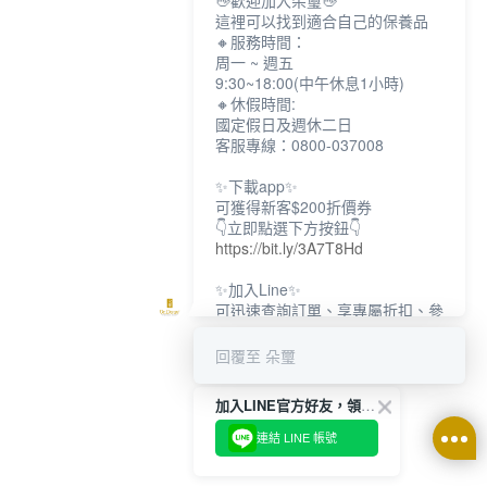
👋歡迎加入朵璽👋
這裡可以找到適合自己的保養品
🔸服務時間：
周一 ~ 週五
9:30~18:00(中午休息1小時)
🔸休假時間:
國定假日及週休二日
客服專線：0800-037008
✨下載app✨
可獲得新客$200折價券
👇立即點選下方按鈕👇
https://bit.ly/3A7T8Hd
✨加入Line✨
可迅速查詢訂單、享專屬折扣、參
加限定活動
👇立即點選下方按鈕👇
回覆至 朵璽
https://bit.ly/3dptKTq
加入LINE官方好友，領取$200折價券
✨追蹤IG✨
👇立即點選下方按鈕👇
連結 LINE 帳號
https://bit.ly/3w8zJm1