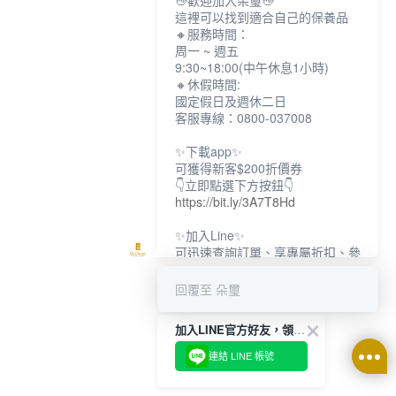
👋歡迎加入朵璽👋
這裡可以找到適合自己的保養品
🔸服務時間：
周一 ~ 週五
9:30~18:00(中午休息1小時)
🔸休假時間:
國定假日及週休二日
客服專線：0800-037008
✨下載app✨
可獲得新客$200折價券
👇立即點選下方按鈕👇
https://bit.ly/3A7T8Hd
✨加入Line✨
可迅速查詢訂單、享專屬折扣、參
加限定活動
👇立即點選下方按鈕👇
回覆至 朵璽
https://bit.ly/3dptKTq
加入LINE官方好友，領取$200折價券
✨追蹤IG✨
👇立即點選下方按鈕👇
連結 LINE 帳號
https://bit.ly/3w8zJm1