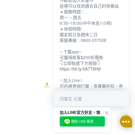
👋歡迎加入朵璽👋
這裡可以找到適合自己的保養品
🔸服務時間：
周一 ~ 週五
9:30~18:00(中午休息1小時)
🔸休假時間:
國定假日及週休二日
客服專線：0800-037008
✨下載app✨
可獲得新客$200折價券
👇立即點選下方按鈕👇
https://bit.ly/3A7T8Hd
✨加入Line✨
可迅速查詢訂單、享專屬折扣、參
加限定活動
👇立即點選下方按鈕👇
回覆至 朵璽
https://bit.ly/3dptKTq
加入LINE官方好友，領取$200折價券
✨追蹤IG✨
👇立即點選下方按鈕👇
連結 LINE 帳號
https://bit.ly/3w8zJm1