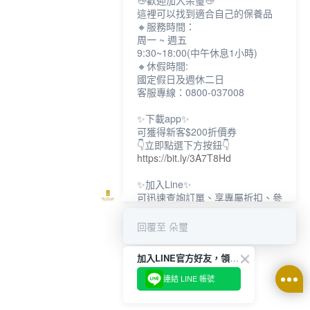
👋歡迎加入朵璽👋
這裡可以找到適合自己的保養品
🔸服務時間：
周一 ~ 週五
9:30~18:00(中午休息1小時)
🔸休假時間:
國定假日及週休二日
客服專線：0800-037008
✨下載app✨
可獲得新客$200折價券
👇立即點選下方按鈕👇
https://bit.ly/3A7T8Hd
✨加入Line✨
可迅速查詢訂單、享專屬折扣、參
加限定活動
👇立即點選下方按鈕👇
回覆至 朵璽
https://bit.ly/3dptKTq
加入LINE官方好友，領取$200折價券
✨追蹤IG✨
👇立即點選下方按鈕👇
連結 LINE 帳號
https://bit.ly/3w8zJm1