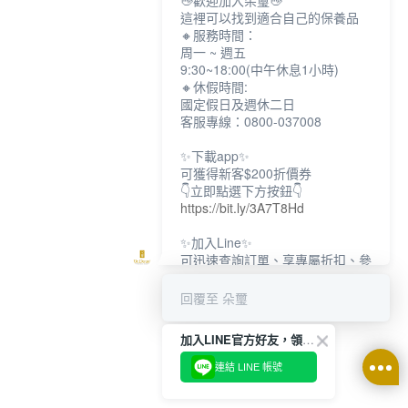
👋歡迎加入朵璽👋
這裡可以找到適合自己的保養品
🔸服務時間：
周一 ~ 週五
9:30~18:00(中午休息1小時)
🔸休假時間:
國定假日及週休二日
客服專線：0800-037008
✨下載app✨
可獲得新客$200折價券
👇立即點選下方按鈕👇
https://bit.ly/3A7T8Hd
✨加入Line✨
可迅速查詢訂單、享專屬折扣、參
加限定活動
👇立即點選下方按鈕👇
回覆至 朵璽
https://bit.ly/3dptKTq
加入LINE官方好友，領取$200折價券
✨追蹤IG✨
👇立即點選下方按鈕👇
連結 LINE 帳號
https://bit.ly/3w8zJm1