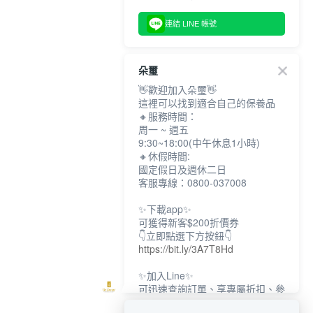
連結 LINE 帳號
朵璽
👋歡迎加入朵璽👋
這裡可以找到適合自己的保養品
🔸服務時間：
周一 ~ 週五
9:30~18:00(中午休息1小時)
🔸休假時間:
國定假日及週休二日
客服專線：0800-037008
✨下載app✨
可獲得新客$200折價券
👇立即點選下方按鈕👇
https://bit.ly/3A7T8Hd
✨加入Line✨
可迅速查詢訂單、享專屬折扣、參
加限定活動