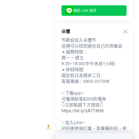
連結 LINE 帳號
朵璽
👋歡迎加入朵璽👋
這裡可以找到適合自己的保養品
🔸服務時間：
周一 ~ 週五
9:30~18:00(中午休息1小時)
🔸休假時間:
國定假日及週休二日
客服專線：0800-037008
✨下載app✨
可獲得新客$200折價券
👇立即點選下方按鈕👇
https://bit.ly/3A7T8Hd
✨加入Line✨
可迅速查詢訂單、享專屬折扣、參
加限定活動