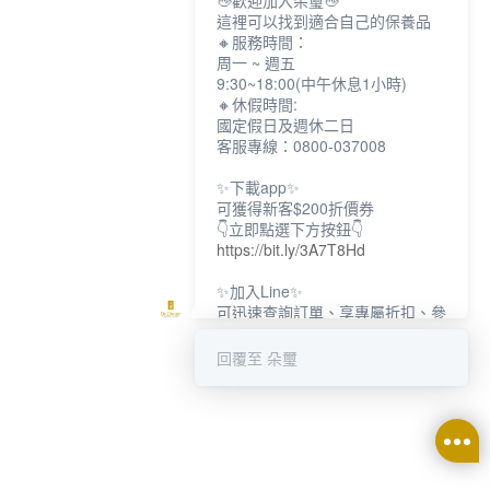
👋歡迎加入朵璽👋
這裡可以找到適合自己的保養品
🔸服務時間：
周一 ~ 週五
9:30~18:00(中午休息1小時)
🔸休假時間:
國定假日及週休二日
客服專線：0800-037008
✨下載app✨
可獲得新客$200折價券
👇立即點選下方按鈕👇
https://bit.ly/3A7T8Hd
✨加入Line✨
可迅速查詢訂單、享專屬折扣、參
加限定活動
👇立即點選下方按鈕👇
回覆至 朵璽
https://bit.ly/3dptKTq
✨追蹤IG✨
👇立即點選下方按鈕👇
https://bit.ly/3w8zJm1