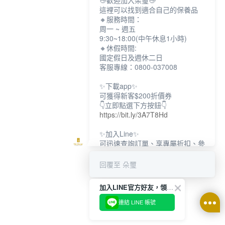
👋歡迎加入朵璽👋
這裡可以找到適合自己的保養品
🔸服務時間：
周一 ~ 週五
9:30~18:00(中午休息1小時)
🔸休假時間:
國定假日及週休二日
客服專線：0800-037008
✨下載app✨
可獲得新客$200折價券
👇立即點選下方按鈕👇
https://bit.ly/3A7T8Hd
✨加入Line✨
可迅速查詢訂單、享專屬折扣、參
加限定活動
👇立即點選下方按鈕👇
回覆至 朵璽
https://bit.ly/3dptKTq
加入LINE官方好友，領取$200折價券
✨追蹤IG✨
👇立即點選下方按鈕👇
連結 LINE 帳號
https://bit.ly/3w8zJm1