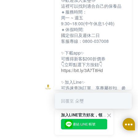
👋歡迎加入朵璽👋
這裡可以找到適合自己的保養品
🔸服務時間：
周一 ~ 週五
9:30~18:00(中午休息1小時)
🔸休假時間:
國定假日及週休二日
客服專線：0800-037008
✨下載app✨
可獲得新客$200折價券
👇立即點選下方按鈕👇
https://bit.ly/3A7T8Hd
✨加入Line✨
可迅速查詢訂單、享專屬折扣、參
加限定活動
👇立即點選下方按鈕👇
回覆至 朵璽
https://bit.ly/3dptKTq
加入LINE官方好友，領取$200折價券
✨追蹤IG✨
👇立即點選下方按鈕👇
連結 LINE 帳號
https://bit.ly/3w8zJm1