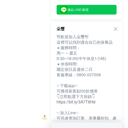
連結 LINE 帳號
朵璽
👋歡迎加入朵璽👋
這裡可以找到適合自己的保養品
🔸服務時間：
周一 ~ 週五
9:30~18:00(中午休息1小時)
🔸休假時間:
國定假日及週休二日
客服專線：0800-037008
✨下載app✨
可獲得新客$200折價券
👇立即點選下方按鈕👇
https://bit.ly/3A7T8Hd
✨加入Line✨
可迅速查詢訂單、享專屬折扣、參
加限定活動