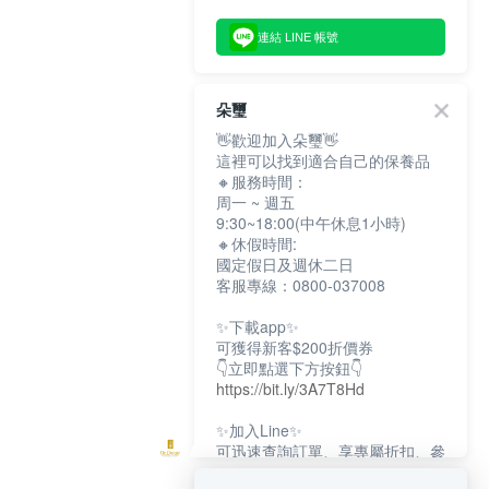
連結 LINE 帳號
朵璽
👋歡迎加入朵璽👋
這裡可以找到適合自己的保養品
🔸服務時間：
周一 ~ 週五
9:30~18:00(中午休息1小時)
🔸休假時間:
國定假日及週休二日
客服專線：0800-037008
✨下載app✨
可獲得新客$200折價券
👇立即點選下方按鈕👇
https://bit.ly/3A7T8Hd
✨加入Line✨
可迅速查詢訂單、享專屬折扣、參
加限定活動