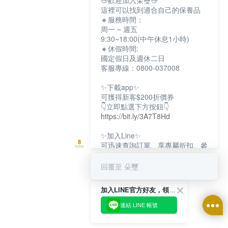
👋歡迎加入朵璽👋
這裡可以找到適合自己的保養品
🔸服務時間：
周一 ~ 週五
9:30~18:00(中午休息1小時)
🔸休假時間:
國定假日及週休二日
客服專線：0800-037008
✨下載app✨
可獲得新客$200折價券
👇立即點選下方按鈕👇
https://bit.ly/3A7T8Hd
✨加入Line✨
可迅速查詢訂單、享專屬折扣、參
加限定活動
👇立即點選下方按鈕👇
回覆至 朵璽
https://bit.ly/3dptKTq
加入LINE官方好友，領取$200折價券
✨追蹤IG✨
👇立即點選下方按鈕👇
連結 LINE 帳號
https://bit.ly/3w8zJm1