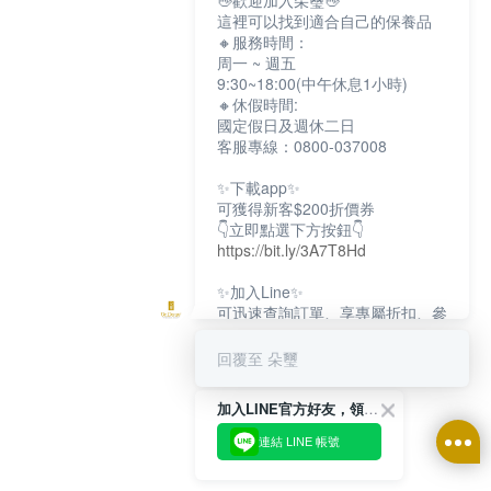
👋歡迎加入朵璽👋
這裡可以找到適合自己的保養品
🔸服務時間：
周一 ~ 週五
9:30~18:00(中午休息1小時)
🔸休假時間:
國定假日及週休二日
客服專線：0800-037008
✨下載app✨
可獲得新客$200折價券
👇立即點選下方按鈕👇
https://bit.ly/3A7T8Hd
✨加入Line✨
可迅速查詢訂單、享專屬折扣、參
加限定活動
👇立即點選下方按鈕👇
回覆至 朵璽
https://bit.ly/3dptKTq
加入LINE官方好友，領取$200折價券
✨追蹤IG✨
👇立即點選下方按鈕👇
連結 LINE 帳號
https://bit.ly/3w8zJm1