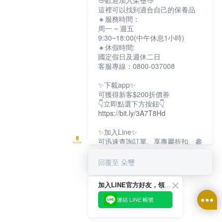
👋歡迎加入朵璽👋
這裡可以找到適合自己的保養品
🔸服務時間：
周一 ~ 週五
9:30~18:00(中午休息1小時)
🔸休假時間:
國定假日及週休二日
客服專線：0800-037008
✨下載app✨
可獲得新客$200折價券
👇立即點選下方按鈕👇
https://bit.ly/3A7T8Hd
✨加入Line✨
可迅速查詢訂單、享專屬折扣、參
加限定活動
👇立即點選下方按鈕👇
回覆至 朵璽
https://bit.ly/3dptKTq
加入LINE官方好友，領取$200折價券
✨追蹤IG✨
👇立即點選下方按鈕👇
連結 LINE 帳號
https://bit.ly/3w8zJm1