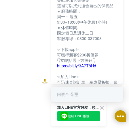
👋歡迎加入朵璽👋
這裡可以找到適合自己的保養品
🔸服務時間：
周一 ~ 週五
9:30~18:00(中午休息1小時)
🔸休假時間:
國定假日及週休二日
客服專線：0800-037008
✨下載app✨
可獲得新客$200折價券
👇立即點選下方按鈕👇
https://bit.ly/3A7T8Hd
✨加入Line✨
可迅速查詢訂單、享專屬折扣、參
加限定活動
👇立即點選下方按鈕👇
回覆至 朵璽
https://bit.ly/3dptKTq
加入LINE官方好友，領取$200折價券
✨追蹤IG✨
👇立即點選下方按鈕👇
連結 LINE 帳號
https://bit.ly/3w8zJm1