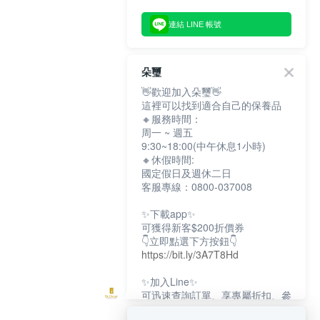
連結 LINE 帳號
朵璽
👋歡迎加入朵璽👋
這裡可以找到適合自己的保養品
🔸服務時間：
周一 ~ 週五
9:30~18:00(中午休息1小時)
🔸休假時間:
國定假日及週休二日
客服專線：0800-037008
✨下載app✨
可獲得新客$200折價券
👇立即點選下方按鈕👇
https://bit.ly/3A7T8Hd
✨加入Line✨
可迅速查詢訂單、享專屬折扣、參
加限定活動