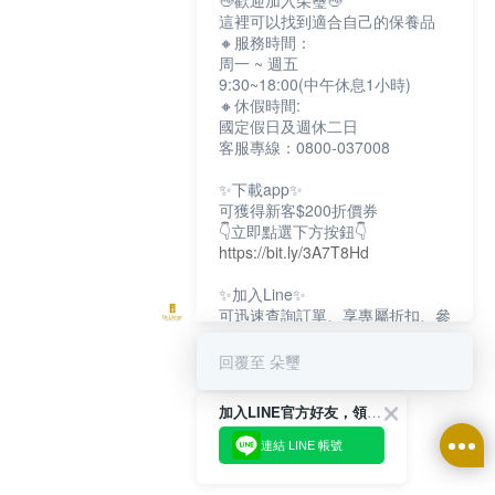
👋歡迎加入朵璽👋
這裡可以找到適合自己的保養品
🔸服務時間：
周一 ~ 週五
9:30~18:00(中午休息1小時)
🔸休假時間:
國定假日及週休二日
客服專線：0800-037008
✨下載app✨
可獲得新客$200折價券
👇立即點選下方按鈕👇
https://bit.ly/3A7T8Hd
✨加入Line✨
可迅速查詢訂單、享專屬折扣、參
加限定活動
👇立即點選下方按鈕👇
回覆至 朵璽
https://bit.ly/3dptKTq
加入LINE官方好友，領取$200折價券
✨追蹤IG✨
👇立即點選下方按鈕👇
連結 LINE 帳號
https://bit.ly/3w8zJm1