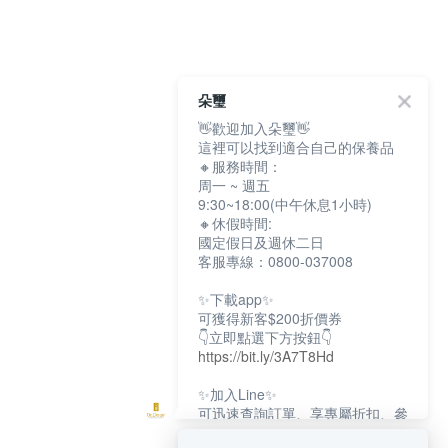
朵璽
👋歡迎加入朵璽👋
這裡可以找到適合自己的保養品
🔸服務時間：
周一 ~ 週五
9:30~18:00(中午休息1小時)
🔸休假時間:
國定假日及週休二日
客服專線：0800-037008
✨下載app✨
可獲得新客$200折價券
👇立即點選下方按鈕👇
https://bit.ly/3A7T8Hd
✨加入Line✨
可迅速查詢訂單、享專屬折扣、參
加限定活動