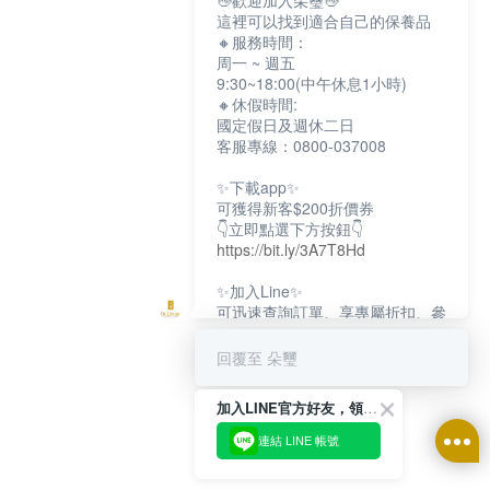
👋歡迎加入朵璽👋
這裡可以找到適合自己的保養品
🔸服務時間：
周一 ~ 週五
9:30~18:00(中午休息1小時)
🔸休假時間:
國定假日及週休二日
客服專線：0800-037008
✨下載app✨
可獲得新客$200折價券
👇立即點選下方按鈕👇
https://bit.ly/3A7T8Hd
✨加入Line✨
可迅速查詢訂單、享專屬折扣、參
加限定活動
👇立即點選下方按鈕👇
回覆至 朵璽
https://bit.ly/3dptKTq
加入LINE官方好友，領取$200折價券
✨追蹤IG✨
👇立即點選下方按鈕👇
連結 LINE 帳號
https://bit.ly/3w8zJm1