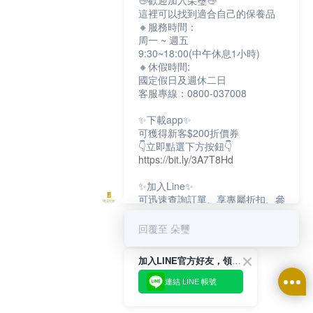
👋歡迎加入朵璽👋
這裡可以找到適合自己的保養品
🔸服務時間：
周一 ~ 週五
9:30~18:00(中午休息1小時)
🔸休假時間:
國定假日及週休二日
客服專線：0800-037008
✨下載app✨
可獲得新客$200折價券
👇立即點選下方按鈕👇
https://bit.ly/3A7T8Hd
✨加入Line✨
可迅速查詢訂單、享專屬折扣、參
加限定活動
👇立即點選下方按鈕👇
回覆至 朵璽
https://bit.ly/3dptKTq
加入LINE官方好友，領取$200折價券
✨追蹤IG✨
👇立即點選下方按鈕👇
連結 LINE 帳號
https://bit.ly/3w8zJm1