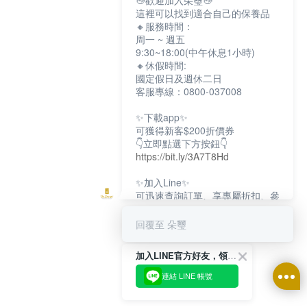
👋歡迎加入朵璽👋
這裡可以找到適合自己的保養品
🔸服務時間：
周一 ~ 週五
9:30~18:00(中午休息1小時)
🔸休假時間:
國定假日及週休二日
客服專線：0800-037008
✨下載app✨
可獲得新客$200折價券
👇立即點選下方按鈕👇
https://bit.ly/3A7T8Hd
✨加入Line✨
可迅速查詢訂單、享專屬折扣、參
加限定活動
👇立即點選下方按鈕👇
回覆至 朵璽
https://bit.ly/3dptKTq
加入LINE官方好友，領取$200折價券
✨追蹤IG✨
👇立即點選下方按鈕👇
連結 LINE 帳號
https://bit.ly/3w8zJm1