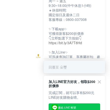
周一 ~ 週五
9:30~18:00(中午休息1小時)
🔸休假時間:
國定假日及週休二日
客服專線：0800-037008
✨下載app✨
可獲得新客$200折價券
👇立即點選下方按鈕👇
https://bit.ly/3A7T8Hd
✨加入Line✨
可迅速查詢訂單、享專屬折扣、參
加限定活動
👇立即點選下方按鈕👇
回覆至 朵璽
https://bit.ly/3dptKTq
✨追蹤IG✨
加入LINE官方好友，領取$200
👇立即點選下方按鈕👇
折價券
https://bit.ly/3w8zJm1
完成訂閱，就可以享有$200元
LINE好友購物金唷。
連結 LINE 帳號