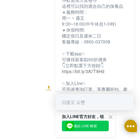
👋歡迎加入朵璽👋
這裡可以找到適合自己的保養品
🔸服務時間：
周一 ~ 週五
9:30~18:00(中午休息1小時)
🔸休假時間:
國定假日及週休二日
客服專線：0800-037008
✨下載app✨
可獲得新客$200折價券
👇立即點選下方按鈕👇
https://bit.ly/3A7T8Hd
✨加入Line✨
可迅速查詢訂單、享專屬折扣、參
加限定活動
👇立即點選下方按鈕👇
回覆至 朵璽
https://bit.ly/3dptKTq
加入LINE官方好友，領取$200折價券
✨追蹤IG✨
👇立即點選下方按鈕👇
連結 LINE 帳號
https://bit.ly/3w8zJm1