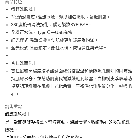
商品特色
Apple Pay
轉轉洗臉機｜
3段清潔震度+溫熱冰敷，幫助加強吸收、緊緻肌膚。
街口支付
360度旋轉清洗技術，髒污殘妝BYE BYE。
悠遊付
全機可水洗、TypeＣ－USB充電。
紅光模式:溫熱煥膚。使肌膚更加舒展及飽滿。
Google Pay
藍光模式:冰敷鎮定，鎖住水份、恢復彈性與光澤。
全盈+PAY
杏仁洗面乳｜
大哥付你分期
杏仁酸和高濃度胺基酸潔面成分搭配溫和清除毛孔髒汙的同時維
相關說明
持肌膚水分，並幫助肌膚代謝減緩毛孔堵塞，白柳樹皮萃取輔助
【大哥付你分期使用說明】
AFTEE先享後付
1.本服務由台灣大哥大提供，台灣大哥大用戶可立即使用無須另外申請。
提高調理堆積在肌膚上老化角質，平衡淨化油脂質分泌，暢通毛
2.付款方式選擇「大哥付你分期」，訂單成立後會自動跳轉到大哥付的交易
相關說明
孔。
流程，驗證手機門號後，選擇欲分期的期數、繳款截止日，確認付款後即完
【關於「AFTEE先享後付」】
成交易。
ATM付款
AFTEE先享後付是「在收到商品之後才付款」的支付方式。 讓您購物簡單
銷售重點
3.實際核准額度、可分期數及費用金額請依後續交易確認頁面所載為準。
便利好安心！
4.訂單成立30分鐘內，如未前往確認交易或遇審核未通過，訂單將自動取
貨到付款
轉轉洗臉機｜
１．簡單：不需註冊會員、不需綁卡、不需儲值。
消。如遇「轉專審核」未通過狀況，表示未達大哥付你分期系統評分，恕無
２．便利：只要手機號碼，簡訊認證，即可結帳。
是一款能夠旋轉按摩、聲波震動、深層清潔、收縮毛孔的多功能洗
法說明評估內容。
３．安心：先確認商品／服務後，再付款。
【繳款方式說明】
運送方式
臉機。
1.分期款項不併入電信帳單，「大哥付你分期」於每月結算日後寄送繳費提
📍使用15分鐘後，無持續操作自動關機。
【「AFTEE先享後付」結帳流程】