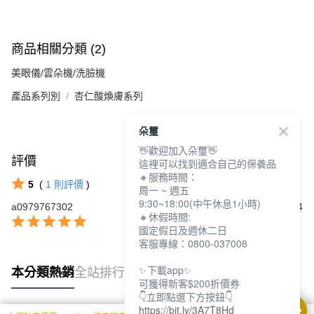
商品相關分類 (2)
美眼儀/雲朵機/洗臉機
產品系列別
杏仁酸煥膚系列
朵璽
👋歡迎加入朵璽👋
評價
查看全部
這裡可以找到適合自己的保養品
🔸服務時間：
5
(
1
則評價
)
周一 ~ 週五
9:30~18:00(中午休息1小時)
a0979767302
2025/02/14
🔸休假時間:
國定假日及週休二日
客服專線：0800-037008
✨下載app✨
本分類熱銷
全站排行
可獲得新客$200折價券
👇立即點選下方按鈕👇
https://bit.ly/3A7T8Hd