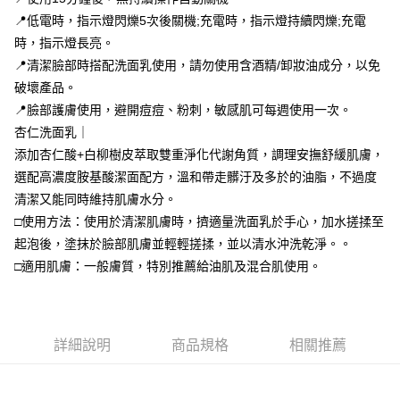
全家付款取貨
醒簡訊。
１．於結帳方式選擇「AFTEE先享後付」後，將跳轉至「AFTEE先享後付」
📍低電時，指示燈閃爍5次後關機;充電時，指示燈持續閃爍;充電
2.透過簡訊連結打開帳單後，可選擇「超商條碼／台灣大直營門市／銀行轉
每筆NT$70，滿NT$699(含以上)免運費
結帳頁面，進行簡訊認證並確認金額後，即可完成結帳。
帳／街口支付／iPASS MONEY」等通路繳費。
時，指示燈長亮。
２．訂單成立數日內，您將收到繳費通知簡訊。
付款後全家取貨
３．收到繳費通知簡訊後14天內，點擊此簡訊中的連結，可透過四大超商／
📍清潔臉部時搭配洗面乳使用，請勿使用含酒精/卸妝油成分，以免
【注意事項】
ATM／網路銀行／等多元方式進行付款，方視為交易完成。
每筆NT$70，滿NT$699(含以上)免運費
破壞產品。
1.本服務係由「台灣大哥大股份有限公司」（以下簡稱本公司）所提供，讓
※ 請注意：結帳手續完成當下不需立刻繳費，但若您需要取消訂單，請聯絡
用戶於交易時，得透過本服務購買商品或服務，並由商店將買賣／分期付款
📍臉部護膚使用，避開痘痘、粉刺，敏感肌可每週使用一次。
購買商品的店家。未經商家同意取消之訂單仍視為有效，需透過AFTEE先享
萊爾富取貨付款
買賣價金債權讓與本公司後，依約使用本公司帳單繳交帳款。
後付繳納相關費用。
杏仁洗面乳｜
2.基於同意付款使用「大哥付你分期」之契約關係目的，商店將以您的個人
每筆NT$70，滿NT$1,000(含以上)免運費
※ 交易是否成功請以「AFTEE先享後付 」之結帳頁面顯示為準，若有關於
資料（包含姓名、電話或地址）提供予台灣大哥大進項蒐集、處理及利用，
添加杏仁酸+白柳樹皮萃取雙重淨化代謝角質，調理安撫舒緩肌膚，
是否繳費成功／繳費後需取消欲退款等相關疑問，請聯繫「AFTEE先享後付
由本公司與您本人進行分期帳單所需資料之確認、核對及更正。
客戶支援中心」
https://netprotections.freshdesk.com/support/home
付款後萊爾富取貨
選配高濃度胺基酸潔面配方，溫和帶走髒汙及多於的油脂，不過度
3.完整用戶服務條款，請詳閱以下連結：
https://oppay.tw/userRule
清潔又能同時維持肌膚水分。
每筆NT$70，滿NT$1,000(含以上)免運費
【注意事項】
□使用方法：使用於清潔肌膚時，擠適量洗面乳於手心，加水搓揉至
１．透過由恩沛科技股份有限公司提供之「AFTEE先享後付」服務完成之交
7-11付款取貨
易，需依本服務之必要範圍內提供個人資料，並將交易相關給付款項請求債
起泡後，塗抹於臉部肌膚並輕輕搓揉，並以清水沖洗乾淨。。
權轉讓予恩沛科技股份有限公司。
每筆NT$70，滿NT$1,000(含以上)免運費
□適用肌膚：一般膚質，特別推薦給油肌及混合肌使用。
２．關於個人資料處理事宜，請瀏覽以下網址：
https://aftee.tw/terms/#terms3
付款後7-11取貨
３．未成年的使用者請事先徵得法定代理人或監護人之同意方可使用
每筆NT$70，滿NT$1,000(含以上)免運費
「AFTEE先享後付」，若未經同意申辦者引起之損失，本公司不負相關責
任。
詳細說明
商品規格
相關推薦
宅配
４．使用「AFTEE先享後付」時，將依據個別帳號之用戶狀況，依本公司即
時審查核予不同之上限額度；若仍有額度不足之情形，本公司將視審查結果
每筆NT$70，滿NT$1,000(含以上)免運費
請求用戶進行身份認證。
５．嚴禁一人註冊多個帳號或使用他人資訊註冊。若發現惡意使用之情形，