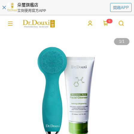
朵璽旗艦店
開啟APP
立刻使用官方APP
0
1
/
1