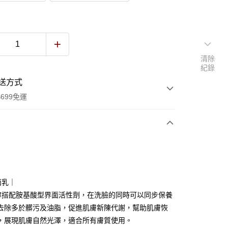
清除
紀錄
送方式
699免運
次付款
付款
面乳｜
醇搭配胺基酸型界面活性劑，在洗臉的同時可以同步保養
去除多於髒污及油脂，促進肌膚新陳代謝，幫助肌膚恢
，展現肌膚自然光澤，適合所有膚質使用。