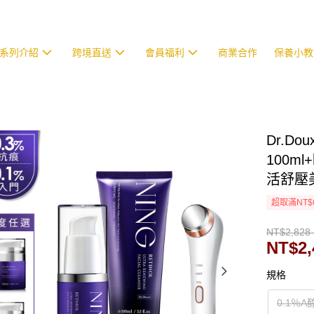
系列介紹
跨境直送
會員福利
商業合作
保養小教
Dr.D
100ml
活舒壓
超取滿NT$
NT$2,828 
NT$2,
規格
0.1％A