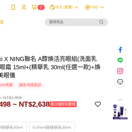
0
中文 (繁體)
TWD
室
ouxi X NING聯名 A醇煥活亮眼組(洗面乳
+眼霜 15ml+(精華乳 30ml(任選一款)+煥
美眼儀
699免運
國家/地區配送
~ NT$2,958
498 ~ NT$2,638
夏日寵粉狂歡價
醇精華乳30ml
0.3％A醇精華乳30ml