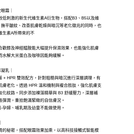
紋眼霜｜
y
效低刺激的新生代維生素A衍生物，搭配B3、B5以及維
，撫平皺紋、改善肌膚乾燥與暗沉等老化徵兆的同時，也
維生素A所帶來的不
分期
合歡醇及神經醯胺能大幅提升保濕效果，也能強化肌膚
你分期使用說明】
享後付
而水解大米蛋白及咖啡因能夠緩解。
由台灣大哥大提供，台灣大哥大用戶可立即使用無須另外申請。
式選擇「大哥付你分期」，訂單成立後會自動跳轉到大哥付的交易
證手機門號後，選擇欲分期的期數、繳款截止日，確認付款後即
FTEE先享後付」】
華凝乳｜
。
先享後付是「在收到商品之後才付款」的支付方式。 讓您購物簡單
准額度、可分期數及費用金額請依後續交易確認頁面所載為準。
A醛 + HPR 雙效配方，針對粗糙與暗沉進行深層調理，有
心！
立30分鐘內，如未前往確認交易或遇審核未通過，訂單將自動取
：不需註冊會員、不需綁卡、不需儲值。
肌膚老化。透過 HPR 溫和機制與複合胜肽，強化肌膚支
「轉專審核」未通過狀況，表示未達大哥付你分期系統評分，恕
：只要手機號碼，簡訊認證，即可結帳。
淡化紋路。同步添加裸藻精華與 B3 舒緩壓力，深層補
評估內容。
：先確認商品／服務後，再付款。
式說明】
格彈潤，重拾飽滿緊緻的自信膚況。
項不併入電信帳單，「大哥付你分期」於每月結算日後寄送繳費提
EE先享後付」結帳流程】
列-孕婦、哺乳期及幼童不能做使用。
方式選擇「AFTEE先享後付」後，將跳轉至「AFTEE先享後
取貨
訊連結打開帳單後，可選擇「超商條碼／台灣大直營門市／銀行轉
頁面，進行簡訊認證並確認金額後，即可完成結帳。
付／iPASS MONEY」等通路繳費。
0，滿NT$699(含以上)免運費
成立數日內，您將收到繳費通知簡訊。
｜
費通知簡訊後14天內，點擊此簡訊中的連結，可透過四大超商
周的秘密，搭配眼霜效果加乘，以高科技接觸式智能模
項】
網路銀行／等多元方式進行付款，方視為交易完成。
家取貨