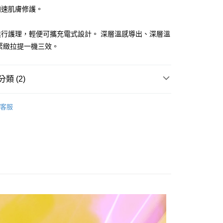
加速肌膚修護。
00，滿NT$1,200(含以上)免運費
查看運費
進行護理，輕便可攜充電式設計。 深層溫感導出、深層溫
緊緻拉提一機三效。
類 (2)
-郁甯聯名A醇
客服
朵機/洗臉機