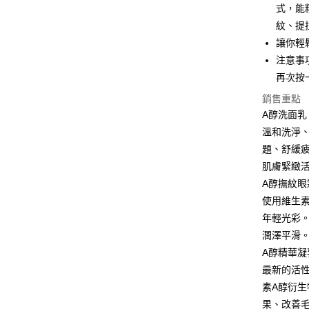
1.本服務
式，能
※ 請注意
每筆NT$7
用戶於交
絡購買商品
紋、提
款買賣價
先享後付
萊爾富取
讓你輕
2.基於同
※ 交易是
資料（包
是否繳費成
注意事
每筆NT$7
用，由本
付客戶支
再次按
3.完整用
付款後萊
【注意事
銷售重點
每筆NT$7
１．透過由
A醇洗面乳
交易，需
7-11付款
溫和洗淨
求債權轉
２．關於
每筆NT$7
題、舒緩
https://aft
肌膚緊緻
３．未成
付款後7-1
A醇撫紋眼
「AFTE
每筆NT$7
任。
使用維生素家
４．使用「
年輕光彩
宅配
即時審查
結果請求
潤澤平滑
每筆NT$7
５．嚴禁
A醇精華凝
形，恩沛
宅配-離島
最新的活性成分
動。
每筆NT$1
素A醇衍
果、改善毛
新竹貨到