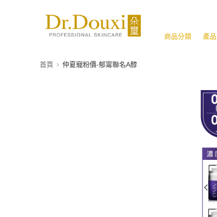
商品分類
產品
首頁
仲夏寵粉價-郁甯聯名A醇