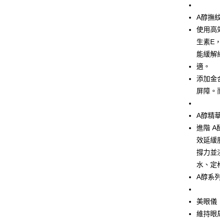
悠遊付
A醇撫
Google Pa
使用高
生素E
全盈+PAY
能緩解
大哥付你
適。
相關說明
添加金
【大哥付
AFTEE先
屏障。
1.本服務
2.付款方
相關說明
流程，驗
【關於「A
A醇精
ATM付款
完成交易
AFTEE
3.實際核
進階 
便利好安
4.訂單成
貨到付款
１．簡單
效延緩
消。如遇
２．便利
撐力並
無法說明
３．安心
【繳款方
水、定
運送方式
1.分期款
【「AFT
A醇系
醒簡訊。
１．於結帳
全家付款
2.透過簡
付」結帳
帳／街口支
每筆NT$7
２．訂單
美眼儀
３．收到繳
維持眼
【注意事
／ATM／
付款後全