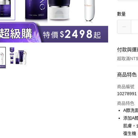
數量
付款與運
超取滿NT$
付款方式
商品特色
信用卡一
商品編號
10278991
超商取貨
商品特色
LINE Pay
A醇洗
添加A
Apple Pay
肌膚，
街口支付
復生機