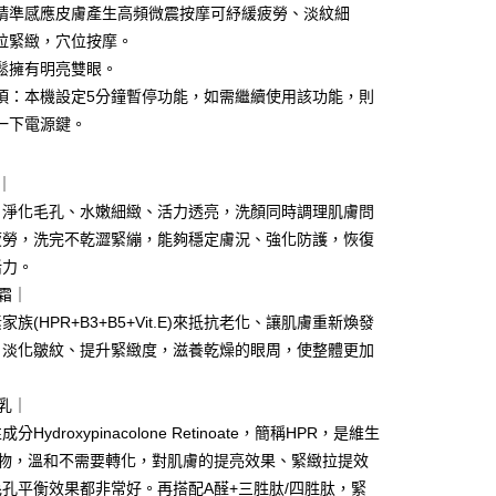
係由「台灣大哥大股份有限公司」（以下簡稱本公司）所提供，讓
精準感應皮膚產生高頻微震按摩可紓緩疲勞、淡紋細
：結帳手續完成當下不需立刻繳費，但若您需要取消訂單，請聯
0，滿NT$699(含以上)免運費
易時，得透過本服務購買商品或服務，並由商店將買賣／分期付
的店家。未經商家同意取消之訂單仍視為有效，需透過AFTEE
拉緊緻，穴位按摩。
金債權讓與本公司後，依約使用本公司帳單繳交帳款。
繳納相關費用。
貨付款
鬆擁有明亮雙眼。
意付款使用「大哥付你分期」之契約關係目的，商店將以您的個人
否成功請以「AFTEE先享後付 」之結帳頁面顯示為準，若有關於
含姓名、電話或地址）提供予台灣大哥大進項蒐集、處理及利
功／繳費後需取消欲退款等相關疑問，請聯繫「AFTEE先享後
項：本機設定5分鐘暫停功能，如需繼續使用該功能，則
0，滿NT$1,000(含以上)免運費
公司與您本人進行分期帳單所需資料之確認、核對及更正。
援中心」
https://netprotections.freshdesk.com/support/home
一下電源鍵。
戶服務條款，請詳閱以下連結：
https://oppay.tw/userRule
爾富取貨
項】
0，滿NT$1,000(含以上)免運費
恩沛科技股份有限公司提供之「AFTEE先享後付」服務完成之
｜
依本服務之必要範圍內提供個人資料，並將交易相關給付款項請
取貨
、淨化毛孔、水嫩細緻、活力透亮，洗顏同時調理肌膚問
讓予恩沛科技股份有限公司。
個人資料處理事宜，請瀏覽以下網址：
0，滿NT$1,000(含以上)免運費
疲勞，洗完不乾澀緊繃，能夠穩定膚況、強化防護，恢復
ee.tw/terms/#terms3
活力。
年的使用者請事先徵得法定代理人或監護人之同意方可使用
1取貨
霜｜
E先享後付」，若未經同意申辦者引起之損失，本公司不負相關責
0，滿NT$1,000(含以上)免運費
族(HPR+B3+B5+Vit.E)來抵抗老化、讓肌膚重新煥發
AFTEE先享後付」時，將依據個別帳號之用戶狀況，依本公司
。淡化皺紋、提升緊緻度，滋養乾燥的眼周，使整體更加
核予不同之上限額度；若仍有額度不足之情形，本公司將視審查
用戶進行身份認證。
。
0，滿NT$1,000(含以上)免運費
一人註冊多個帳號或使用他人資訊註冊。若發現惡意使用之情
乳｜
科技股份有限公司將有權停止該用戶之使用額度並採取法律行
Hydroxypinacolone Retinoate，簡稱HPR，是維生
00，滿NT$1,500(含以上)免運費
生物，溫和不需要轉化，對肌膚的提亮效果、緊緻拉提效
孔平衡效果都非常好。再搭配A醛+三胜肽/四胜肽，緊
付款