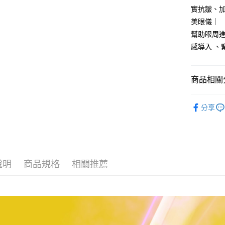
實抗皺、
每筆NT$1
美眼儀｜
海外宅配
幫助眼周
感導入 、
商品相關分
仲夏寵粉價
分享
美眼儀/雲
說明
商品規格
相關推薦