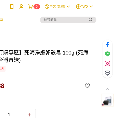
0
中文 (繁體)
TWD
室
購專區】死海淨膚卵殼皂 100g (死海
(台灣直送)
配送
38