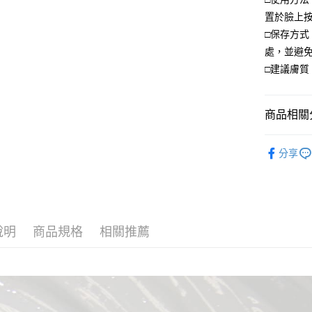
置於臉上
□保存方
處，並避
□建議膚
商品相關分
新馬訂購
分享
說明
商品規格
相關推薦