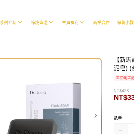
系列介紹
跨境直送
會員福利
商業合作
保養小教
【新馬訂
泥皂) 
國家/地區
NT$423
NT$3
數量