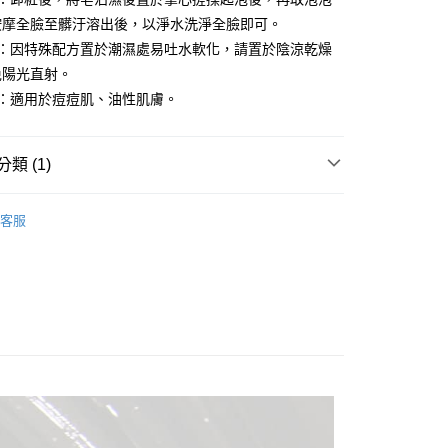
按摩全臉至髒汙溶出後，以淨水洗淨全臉即可。
式：因特殊配方置於潮濕處易吐水軟化，請置於陰涼乾燥
免陽光直射。
質：適用於痘痘肌、油性肌膚。
類 (1)
專區✈
客服