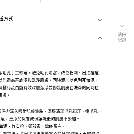
送方式
清除
紀錄
次付款
潔毛孔手工軟皂，避免毛孔堵塞，改善粉刺、出油痘痘
查看運費
以乳霜為基底溫和洗淨肌膚，同時添加以色列死海泥、
與蠶絲蛋白能有效深層潔淨並修護肌膚在洗淨的同時也
肌膚。
X潔淨力深入吸附肌膚油脂，深層清潔毛孔髒汙，還毛孔一
環境，更添加保養成份讓洗後的肌膚不緊繃。
死海泥、竹炭粉、卵殼素、蠶絲蛋白。
法：卸粧後，將皂沾濕後置於掌心搓揉起泡後，再取泡泡