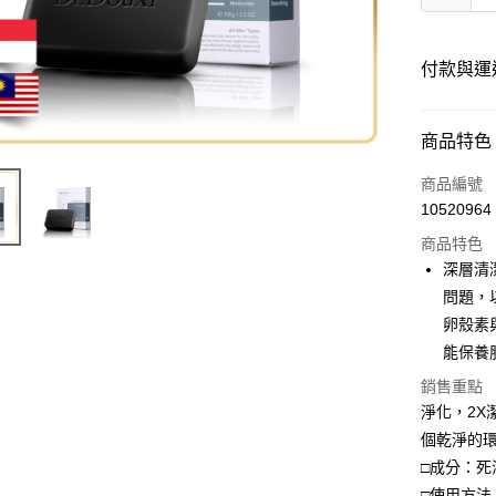
付款與運
付款方式
商品特色
信用卡一
商品編號
10520964
商品特色
運送方式
深層清
海外-新馬
問題，
卵殼素
能保養
銷售重點
淨化，2
個乾淨的
□成分：
□使用方