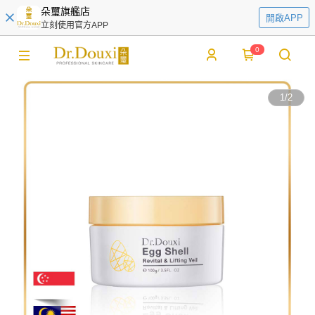
朵璽旗艦店
開啟APP
立刻使用官方APP
0
1
/
2