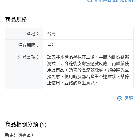
商品規格
產地：
台灣
保存期限：
三年
注意事項：
請先將本產品塗抹在耳後、手腕內側或頸部
測試，五分鐘後皮膚無過敏反應，再繼續使
用此商品。請置於陰涼乾燥處，避免陽光直
接照射，使用時臉部若產生不適症狀，請停
止使用，並諮詢醫生意見。
客服
商品相關分類 (1)
新馬訂購專區✈