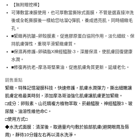
【無附贈挖棒】
可薄敷當凍膜使用，也可厚敷當撕除式面膜，不管是選直接沖洗
後或全乾撕膜後一樣給您咕溜Q彈肌，養成透亮肌，同時細緻毛
孔。
■緊緻再抗皺–卵殼膜素，促進膠原蛋白協同作用，淡化細紋、保
持肌膚彈性，重現平滑緊緻膚質。
■保濕再修護–卵磷脂X神經醯胺-3，深層保濕，使肌膚回復健康
水潤。
■修復再抗老–摩洛哥堅果油，促進肌膚角質更新，延緩老化。
銷售重點
緊緻，特殊記憶凝膜科技，快速修護，肌膚水潤彈力，撕出細嫩讓
肌膚定格最美時刻，添加摩洛哥油強化肌膚讓肌膚更加緊緻。
□成分：卵殼素、山花精複方植物萃取、菸鹼醯胺、神經醯胺3、玻
尿酸、油溶性維他命C。
□使用方式□
◆水洗式面膜：清潔後，取適量均勻敷於臉部肌膚(避開眼周及唇
周)，靜待10分鐘左右再以清水洗淨。