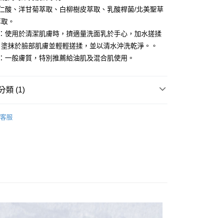
仁酸、洋甘菊萃取、白柳樹皮萃取、乳酸桿菌/北美聖草
萃取。
法：使用於清潔肌膚時，擠適量洗面乳於手心，加水搓揉
，塗抹於臉部肌膚並輕輕搓揉，並以清水沖洗乾淨。。
膚：一般膚質，特別推薦給油肌及混合肌使用。
類 (1)
專區✈
客服