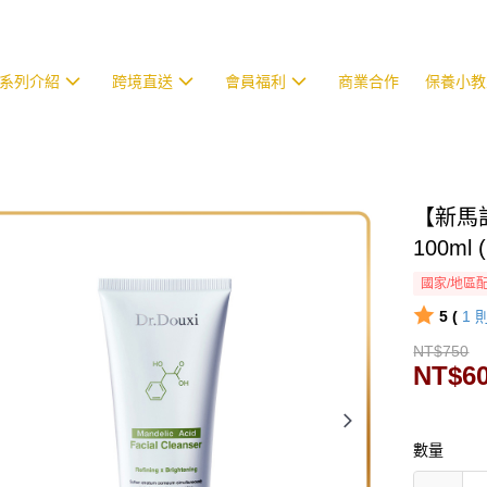
系列介紹
跨境直送
會員福利
商業合作
保養小教
【新馬
100ml
國家/地區
5 (
1
NT$750
NT$6
數量