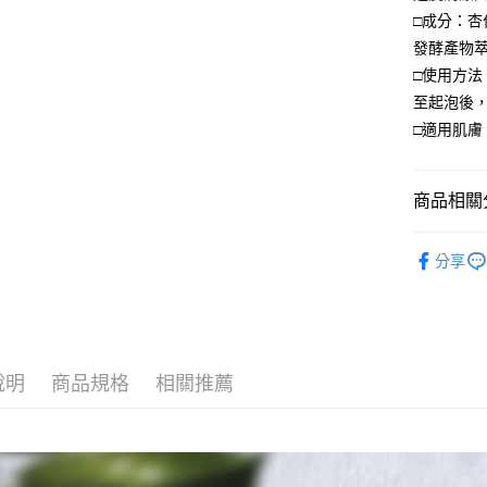
□成分：杏
發酵產物
□使用方
至起泡後
□適用肌
商品相關分
新馬訂購
分享
說明
商品規格
相關推薦