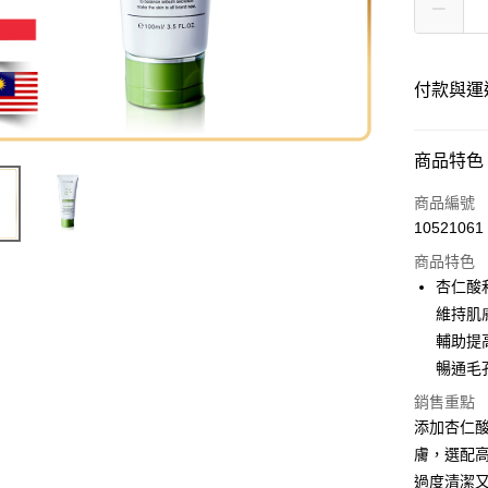
付款與運
付款方式
商品特色
信用卡一
商品編號
10521061
商品特色
運送方式
杏仁酸
海外-新馬
維持肌
輔助提
暢通毛
銷售重點
添加杏仁
膚，選配
過度清潔