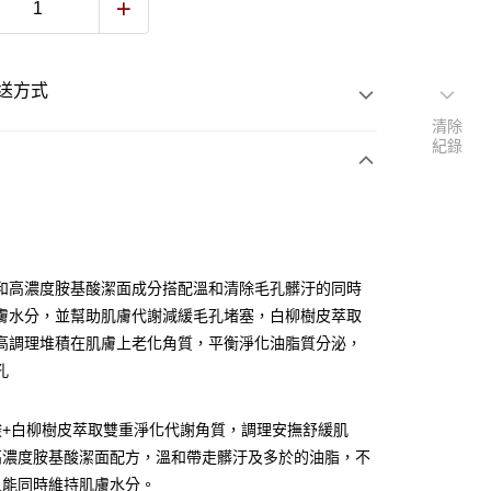
送方式
清除
紀錄
次付款
和高濃度胺基酸潔面成分搭配溫和清除毛孔髒汙的同時
查看運費
膚水分，並幫助肌膚代謝減緩毛孔堵塞，白柳樹皮萃取
高調理堆積在肌膚上老化角質，平衡淨化油脂質分泌，
孔
酸+白柳樹皮萃取雙重淨化代謝角質，調理安撫舒緩肌
高濃度胺基酸潔面配方，溫和帶走髒汙及多於的油脂，不
又能同時維持肌膚水分。