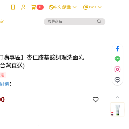
0
中文 (繁體)
TWD
室
訂購專區】杏仁胺基酸調理洗面乳
 (台灣直送)
配送
則評價
)
00