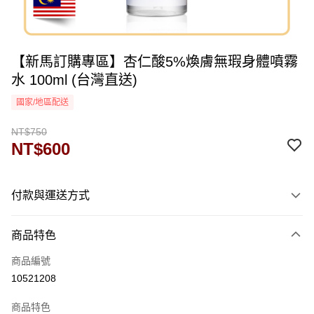
【新馬訂購專區】杏仁酸5%煥膚無瑕身體噴霧
水 100ml (台灣直送)
國家/地區配送
NT$750
NT$600
付款與運送方式
付款方式
商品特色
信用卡一次付款
商品編號
運送方式
10521208
海外-新馬
查看運費
商品特色