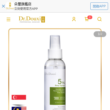
朵璽旗艦店
開啟APP
立刻使用官方APP
0
1
/
2