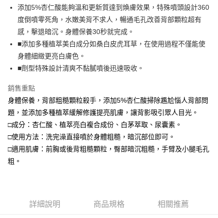
添加5%杏仁酸能夠溫和更新質達到煥膚效果，特殊噴頭設計360
度倒噴零死角，水嫩美背不求人，暢通毛孔改善背部顆粒超有
感，擊退暗沉。身體保養30秒就完成。
■添加多種植萃美白成分如桑白皮虎耳草，在使用過程不僅能使
身體細緻更亮白膚色。
■劑型特殊設計清爽不黏膩噴後迅速吸收。
銷售重點
身體保養，背部粗糙顆粒殺手，添加5%杏仁酸掃除尷尬惱人背部問
題，並添加多種植萃緩解修護提亮肌膚，讓背影吸引眾人目光。
□成分：杏仁酸、植萃亮白複合成份、白茅萃取、尿囊素。
□使用方法：洗完澡直接噴於身體粗糙，暗沉部位即可。
□適用肌膚：前胸或後背粗糙顆粒，臀部暗沉粗糙，手臂及小腿毛孔
粗。
詳細說明
商品規格
相關推薦