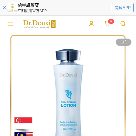
朵璽旗艦店
開啟APP
立刻使用官方APP
0
1
/
2