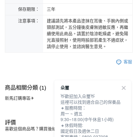
保存期限：
三年
注意事項：
建議請先將本產品塗抹在耳後、手腕內側或
頸部測試，五分鐘後皮膚無過敏反應，再繼
續使用此商品。請置於陰涼乾燥處，避免陽
光直接照射，使用時臉部若產生不適症狀，
請停止使用，並諮詢醫生意見。
客服
朵璽
商品相關分類 (1)
👋歡迎加入朵璽👋
新馬訂購專區✈
這裡可以找到適合自己的保養品
🔸服務時間：
周一 ~ 週五
9:30~18:00(中午休息1小時)
評價
🔸休假時間:
喜歡這個商品嗎？購買後給他一個好評吧
國定假日及週休二日
客服專線：0800-037008