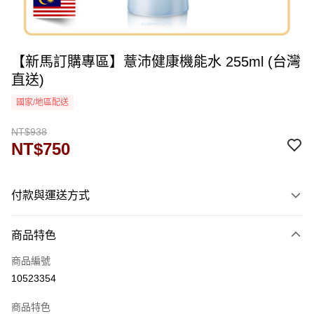
【新馬訂購專區】薏沛健康機能水 255ml (台灣
直送)
國家/地區配送
NT$938
NT$750
付款與運送方式
付款方式
商品特色
信用卡一次付款
商品編號
運送方式
10523354
海外-新馬
查看運費
商品特色