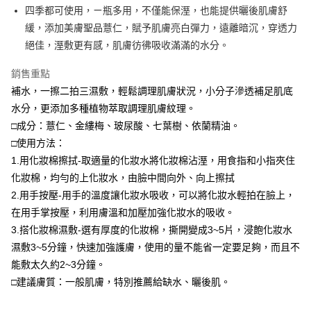
四季都可使用，ㄧ瓶多用，不僅能保溼，也能提供曬後肌膚舒
緩，添加美膚聖品薏仁，賦予肌膚亮白彈力，遠離暗沉，穿透力
絕佳，溼敷更有感，肌膚彷彿吸收滿滿的水分。
銷售重點
補水，一擦二拍三濕敷，輕鬆調理肌膚狀況，小分子滲透補足肌底
水分，更添加多種植物萃取調理肌膚紋理。
□成分：薏仁、金縷梅、玻尿酸、七葉樹、依蘭精油。
□使用方法：
1.用化妝棉擦拭-取適量的化妝水將化妝棉沾溼，用食指和小指夾住
化妝棉，均勻的上化妝水，由臉中間向外、向上擦拭
2.用手按壓-用手的溫度讓化妝水吸收，可以將化妝水輕拍在臉上，
在用手掌按壓，利用膚溫和加壓加強化妝水的吸收。
3.搭化妝棉濕敷-選有厚度的化妝棉，撕開變成3~5片，浸飽化妝水
濕敷3~5分鐘，快速加強護膚，使用的量不能省一定要足夠，而且不
能敷太久約2~3分鐘。
□建議膚質：一般肌膚，特別推薦給缺水、曬後肌。