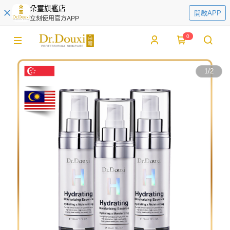
朵璽旗艦店
開啟APP
立刻使用官方APP
0
1
/
2