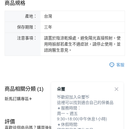
商品規格
產地：
台灣
保存期限：
三年
注意事項：
請置於陰涼乾燥處，避免陽光直接照射，使
用時臉部若產生不適症狀，請停止使用，並
諮詢醫生意見。
客服
朵璽
商品相關分類 (1)
👋歡迎加入朵璽👋
新馬訂購專區✈
這裡可以找到適合自己的保養品
🔸服務時間：
周一 ~ 週五
9:30~18:00(中午休息1小時)
評價
🔸休假時間:
喜歡這個商品嗎？購買後給他一個好評吧