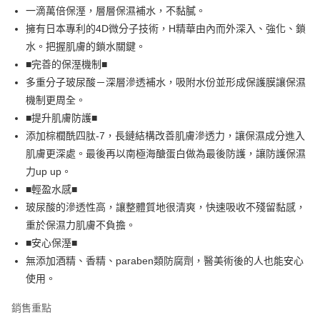
一滴萬倍保溼，層層保濕補水，不黏膩。
擁有日本專利的4D微分子技術，H精華由內而外深入、強化、鎖
水。把握肌膚的鎖水關鍵。
■完善的保溼機制■
多重分子玻尿酸－深層滲透補水，吸附水份並形成保護膜讓保濕
機制更周全。
■提升肌膚防護■
添加棕櫚酰四肽-7，長鏈結構改善肌膚滲透力，讓保濕成分進入
肌膚更深處。最後再以南極海醣蛋白做為最後防護，讓防護保濕
力up up。
■輕盈水感■
玻尿酸的滲透性高，讓整體質地很清爽，快速吸收不殘留黏感，
重於保濕力肌膚不負擔。
■安心保溼■
無添加酒精、香精、paraben類防腐劑，醫美術後的人也能安心
使用。
銷售重點