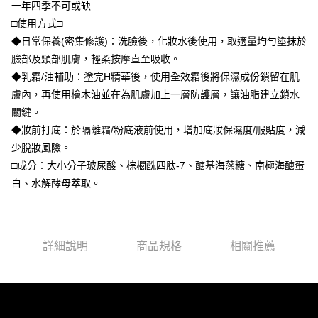
一年四季不可或缺
□使用方式□
◆日常保養(密集修護)：洗臉後，化妝水後使用，取適量均勻塗抹於
臉部及頸部肌膚，輕柔按摩直至吸收。
◆乳霜/油輔助：塗完H精華後，使用全效霜後將保濕成份鎖留在肌
膚內，再使用檜木油並在為肌膚加上一層防護層，讓油脂建立鎖水
關鍵。
◆妝前打底：於隔離霜/粉底液前使用，增加底妝保濕度/服貼度，減
少脫妝風險。
□成分：大小分子玻尿酸、棕櫚酰四肽-7、醣基海藻糖、南極海醣蛋
白、水解酵母萃取。
詳細說明
商品規格
相關推薦