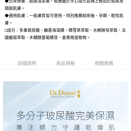
◆日常保養：臉部清潔後，取適量於手心或化妝棉上輕拍於臉部及
頸部肌膚。
◆適用肌膚：一般膚質皆可使用，特別推薦給術後、孕期、乾性肌
膚。
□成分：多重玻尿酸、醣基海藻糖、積雪草萃取、水解酵母萃取、法
國蠟菊萃取、木糖醇基葡糖苷、姜黄根提取物。
詳細說明
商品規格
相關推薦