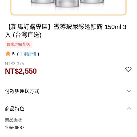
【新馬訂購專區】微導玻尿酸透顏露 150ml 3
入 (台灣直送)
國家/地區配送
5
(
1
則評價
)
NT$3,375
NT$2,550
付款與運送方式
付款方式
商品特色
信用卡一次付款
商品編號
運送方式
10566587