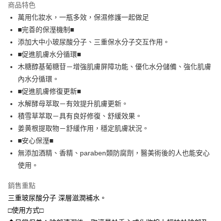
海外-新馬
查看運費
商品特色
萬用化妝水，一瓶多效，保濕修護一起做足
■完善的保溼機制■
添加大中小玻尿酸分子、三重保水分子交互作用。
■促進肌膚水分循環■
木糖醇基葡糖苷－增強肌膚屏障功能、優化水分儲備、強化肌膚
內水分循環。
■促進肌膚修復更新■
水解酵母萃取－有效提升肌膚更新。
積雪草萃取－具有良好修復、舒緩效果。
姜黄根提取物－舒緩作用，穩定肌膚狀況。
■安心保溼■
無添加酒精、香精、paraben類防腐劑，醫美術後的人也能安心
使用。
銷售重點
三重玻尿酸分子 深層滋潤補水。
□使用方式□