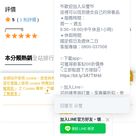
👋歡迎加入朵璽👋
評價
查看全部
這裡可以找到適合自己的保養品
🔸服務時間：
5
(
1
則評價
)
周一 ~ 週五
9:30~18:00(中午休息1小時)
j**********8
2025/05/06
🔸休假時間:
國定假日及週休二日
客服專線：0800-037008
✨下載app✨
本分類熱銷
全站排行
可獲得新客$200折價券
👇立即點選下方按鈕👇
https://bit.ly/3A7T8Hd
本網站中使用 cookie，欲查詢有關本網站使用 cookie 方式之詳情，及若您不希
熱門標籤
望在電腦上使用 cookie 時應如何變更電腦的 cookie 設定，請參閱本網站「
隱私
✨加入Line✨
權條款
」之 Cookie 聲明。您繼續使用本網站即表示您同意本公司得按本網站使
可迅速查詢訂單、享專屬折扣、參
用條款之 Cookie 聲明使用 cookie。
了解更多 >
加限定活動
👇立即點選下方按鈕👇
回覆至 朵璽
https://bit.ly/3dptKTq
我知道了
加入LINE官方好友，領取$200折價券
✨追蹤IG✨
👇立即點選下方按鈕👇
連結 LINE 帳號
https://bit.ly/3w8zJm1