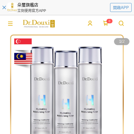
朵璽旗艦店
開啟APP
立刻使用官方APP
0
1
/
2