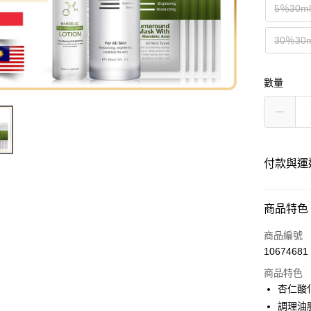
5％30m
30％30
數量
付款與運
付款方式
商品特色
信用卡一
商品編號
10674681
商品特色
運送方式
杏仁酸
海外-新馬
調理油