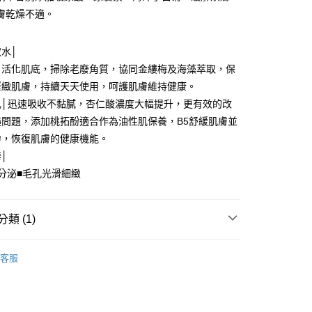
膚乾燥不適。
水│
，活化肌底，掃除老廢角質，協同金縷梅及海藻萃取，保
緊緻肌膚，持續天天使用，呵護肌膚維持健康。
乳│迅速吸收不黏膩，杏仁酸濃度大幅提升，更有效的改
糙問題，添加桃拓酚適合作為油性肌保養，B5舒緩肌膚並
力，恢復肌膚的健康機能。
│
分泌■毛孔光滑細緻
類 (1)
專區✈
客服