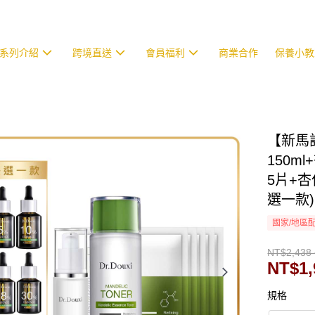
系列介紹
跨境直送
會員福利
商業合作
保養小教
【新馬
150m
5片+杏
選一款)
國家/地區
NT$2,438 
NT$1,
規格