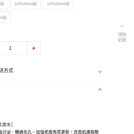
l組
10％30ml組
18％30ml組
ml組
清除
紀錄
送方式
次付款
化妝水│
查看運費
脂分泌、暢通毛孔，加強老廢角質更新，改善肌膚粗糙