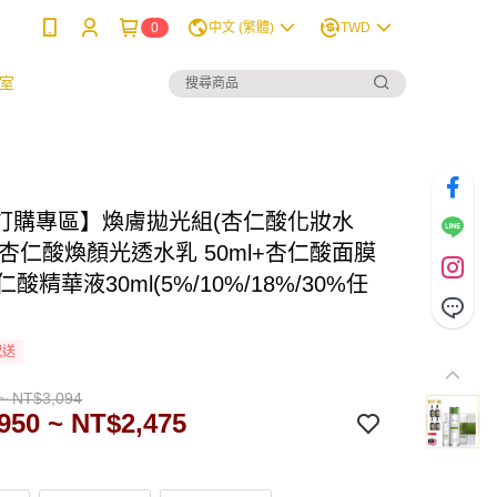
0
中文 (繁體)
TWD
室
訂購專區】煥膚拋光組(杏仁酸化妝水
l+杏仁酸煥顏光透水乳 50ml+杏仁酸面膜
仁酸精華液30ml(5%/10%/18%/30%任
配送
~ NT$3,094
950 ~ NT$2,475