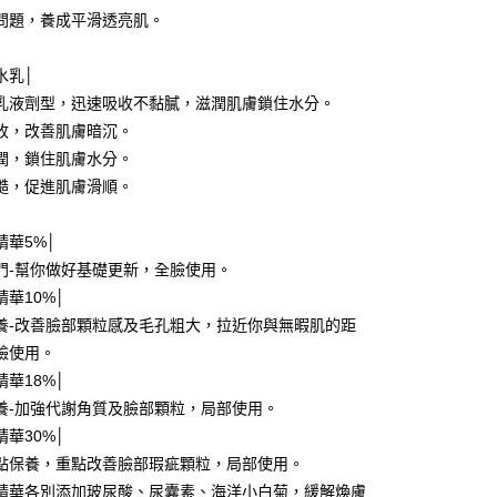
問題，養成平滑透亮肌。
水乳│
乳液劑型，迅速吸收不黏膩，滋潤肌膚鎖住水分。
收，改善肌膚暗沉。
潤，鎖住肌膚水分。
糙，促進肌膚滑順。
精華5%│
門-幫你做好基礎更新，全臉使用。
精華10%│
養-改善臉部顆粒感及毛孔粗大，拉近你與無暇肌的距
臉使用。
精華18%│
養-加強代謝角質及臉部顆粒，局部使用。
精華30%│
點保養，重點改善臉部瑕疵顆粒，局部使用。
精華各別添加玻尿酸、尿囊素、海洋小白菊，緩解煥膚