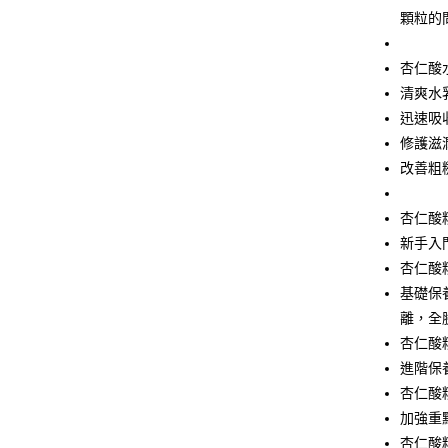
顆粒的
杏仁酸
清爽水
迅速吸
修護滋
改善粗
杏仁酸
新手入
杏仁酸
基礎保
離，全
杏仁酸
進階保
杏仁酸
加強重
杏仁酸