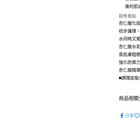
後的肌
銷售重點
杏仁酸化妝
初步護理
水同時又
杏仁酸水
善肌膚粗
強化防禦
杏仁酸精華
■調理皮脂
商品相關分
新馬訂購
分享