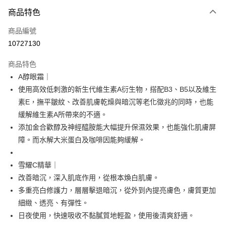
付款方式
商品特色
信用卡一次付款
商品編號
超商取貨付款
10727130
LINE Pay
商品特色
Apple Pay
A醇眼霜｜
使用高效低刺激的新生代維生素A衍生物，搭配B3、B5以及維生
街口支付
素E，撫平皺紋、改善肌膚乾燥與暗沉等老化徵兆的同時，也能
悠遊付
緩解維生素A所帶來的不適。
添加金合歡醇及神經醯胺能大幅提升保濕效果，也能強化肌膚屏
Google Pay
障。而水解大米蛋白及咖啡因能夠緩解。
全盈+PAY
雪耀C精華｜
大哥付你分期
改善暗沉，深入肌底作用，從根本煥白肌膚。
相關說明
多重亮白修護力，層層擊退暗沉，從外到內提亮膚色，膚質更加
【大哥付你分期使用說明】
AFTEE先享後付
1.本服務由台灣大哥大提供，台灣大哥大用戶可立即使用無須另外申請。
細緻、透亮、有彈性。
2.付款方式選擇「大哥付你分期」，訂單成立後會自動跳轉到大哥付的交易
相關說明
日夜使用，快速吸收不黏膩質地輕盈，使用後清爽舒適。
流程，驗證手機門號後，選擇欲分期的期數、繳款截止日，確認付款後即完
【關於「AFTEE先享後付」】