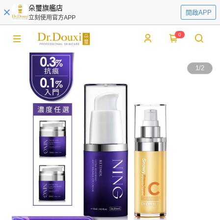
朵璽旗艦店
開啟APP
立刻使用官方APP
0
1
/
2