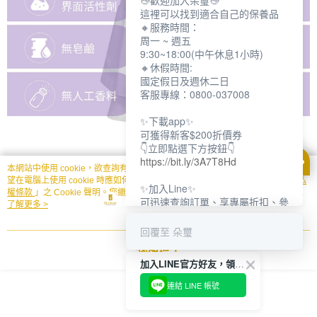
👋歡迎加入朵璽👋
這裡可以找到適合自己的保養品
🔸服務時間：
周一 ~ 週五
9:30~18:00(中午休息1小時)
🔸休假時間:
國定假日及週休二日
客服專線：0800-037008
✨下載app✨
可獲得新客$200折價券
👇立即點選下方按鈕👇
https://bit.ly/3A7T8Hd
本網站中使用 cookie，欲查詢有關本網站使用 cookie 方式之詳情，及若您不希
望在電腦上使用 cookie 時應如何變更電腦的 cookie 設定，請參閱本網站「
隱私
✨加入Line✨
權條款
」之 Cookie 聲明。您繼續使用本網站即表示您同意本公司得按本網站使
可迅速查詢訂單、享專屬折扣、參
用條款之 Cookie 聲明使用 cookie。
了解更多 >
加限定活動
👇立即點選下方按鈕👇
回覆至 朵璽
https://bit.ly/3dptKTq
我知道了
加入LINE官方好友，領取$200折價券
✨追蹤IG✨
👇立即點選下方按鈕👇
連結 LINE 帳號
https://bit.ly/3w8zJm1