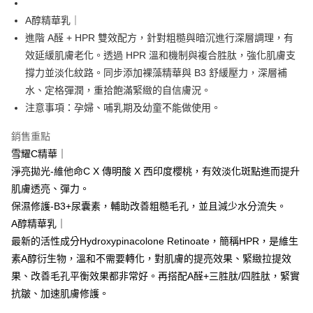
成交易。
ATM付款
AFTEE先享後付是「在收到商品之後才付款」的支付方式。 讓您購物簡單
3.實際核准額度、可分期數及費用金額請依後續交易確認頁面所載為準。
A醇精華乳｜
便利好安心！
4.訂單成立30分鐘內，如未前往確認交易或遇審核未通過，訂單將自動取
貨到付款
１．簡單：不需註冊會員、不需綁卡、不需儲值。
進階 A醛 + HPR 雙效配方，針對粗糙與暗沉進行深層調理，有
消。如遇「轉專審核」未通過狀況，表示未達大哥付你分期系統評分，恕無
２．便利：只要手機號碼，簡訊認證，即可結帳。
法說明評估內容。
效延緩肌膚老化。透過 HPR 溫和機制與複合胜肽，強化肌膚支
３．安心：先確認商品／服務後，再付款。
【繳款方式說明】
運送方式
撐力並淡化紋路。同步添加裸藻精華與 B3 舒緩壓力，深層補
1.分期款項不併入電信帳單，「大哥付你分期」於每月結算日後寄送繳費提
【「AFTEE先享後付」結帳流程】
全家付款取貨
水、定格彈潤，重拾飽滿緊緻的自信膚況。
醒簡訊。
１．於結帳方式選擇「AFTEE先享後付」後，將跳轉至「AFTEE先享後付」
2.透過簡訊連結打開帳單後，可選擇「超商條碼／台灣大直營門市／銀行轉
每筆NT$70，滿NT$1,000(含以上)免運費
注意事項：孕婦、哺乳期及幼童不能做使用。
結帳頁面，進行簡訊認證並確認金額後，即可完成結帳。
帳／街口支付／iPASS MONEY」等通路繳費。
２．訂單成立數日內，您將收到繳費通知簡訊。
付款後全家取貨
３．收到繳費通知簡訊後14天內，點擊此簡訊中的連結，可透過四大超商／
銷售重點
【注意事項】
ATM／網路銀行／等多元方式進行付款，方視為交易完成。
每筆NT$70，滿NT$1,000(含以上)免運費
雪耀C精華｜
1.本服務係由「台灣大哥大股份有限公司」（以下簡稱本公司）所提供，讓
※ 請注意：結帳手續完成當下不需立刻繳費，但若您需要取消訂單，請聯絡
用戶於交易時，得透過本服務購買商品或服務，並由商店將買賣／分期付款
淨亮拋光-維他命C X 傳明酸 X 西印度櫻桃，有效淡化斑點進而提升
購買商品的店家。未經商家同意取消之訂單仍視為有效，需透過AFTEE先享
萊爾富取貨付款
買賣價金債權讓與本公司後，依約使用本公司帳單繳交帳款。
後付繳納相關費用。
肌膚透亮、彈力。
2.基於同意付款使用「大哥付你分期」之契約關係目的，商店將以您的個人
每筆NT$70，滿NT$1,000(含以上)免運費
※ 交易是否成功請以「AFTEE先享後付 」之結帳頁面顯示為準，若有關於
資料（包含姓名、電話或地址）提供予台灣大哥大進項蒐集、處理及利用，
保濕修護-B3+尿囊素，輔助改善粗糙毛孔，並且減少水分流失。
是否繳費成功／繳費後需取消欲退款等相關疑問，請聯繫「AFTEE先享後付
由本公司與您本人進行分期帳單所需資料之確認、核對及更正。
客戶支援中心」
https://netprotections.freshdesk.com/support/home
付款後萊爾富取貨
A醇精華乳｜
3.完整用戶服務條款，請詳閱以下連結：
https://oppay.tw/userRule
最新的活性成分Hydroxypinacolone Retinoate，簡稱HPR，是維生
每筆NT$70，滿NT$1,000(含以上)免運費
【注意事項】
素A醇衍生物，溫和不需要轉化，對肌膚的提亮效果、緊緻拉提效
１．透過由恩沛科技股份有限公司提供之「AFTEE先享後付」服務完成之交
7-11付款取貨
易，需依本服務之必要範圍內提供個人資料，並將交易相關給付款項請求債
果、改善毛孔平衡效果都非常好。再搭配A醛+三胜肽/四胜肽，緊實
權轉讓予恩沛科技股份有限公司。
每筆NT$70，滿NT$1,000(含以上)免運費
抗皺、加速肌膚修護。
２．關於個人資料處理事宜，請瀏覽以下網址：
https://aftee.tw/terms/#terms3
付款後7-11取貨