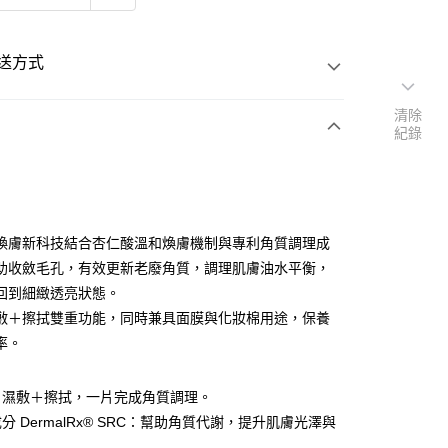
送方式
清除
紀錄
次付款
煥膚新科技結合杏仁酸溫和煥膚機制與專利角質調理成
查看運費
助收斂毛孔，有效更新老廢角質，調理肌膚油水平衡，
回到細緻透亮狀態。
敷＋擦拭雙重功能，同時兼具面膜與化妝棉用途，保養
率。
：濕敷＋擦拭，一片完成角質調理。
分 DermalRx® SRC：幫助角質代謝，提升肌膚光澤與