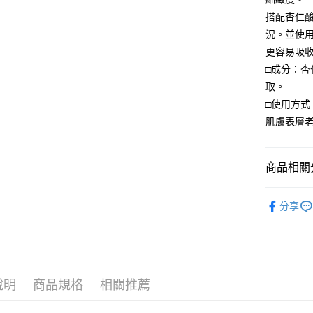
搭配杏仁
況。並使
更容易吸
□成分：
取。
□使用方式
肌膚表層
商品相關分
新馬訂購
分享
說明
商品規格
相關推薦