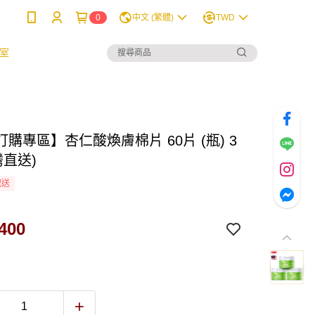
0
中文 (繁體)
TWD
室
購專區】杏仁酸煥膚棉片 60片 (瓶) 3
灣直送)
配送
400