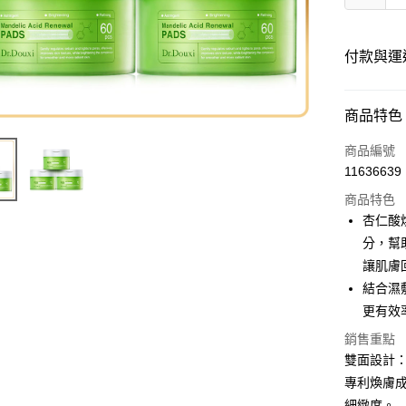
付款與運
付款方式
商品特色
信用卡一
商品編號
11636639
商品特色
運送方式
杏仁酸
海外-新馬
分，幫
讓肌膚
結合濕
更有效
銷售重點
雙面設計
專利煥膚成
細緻度。