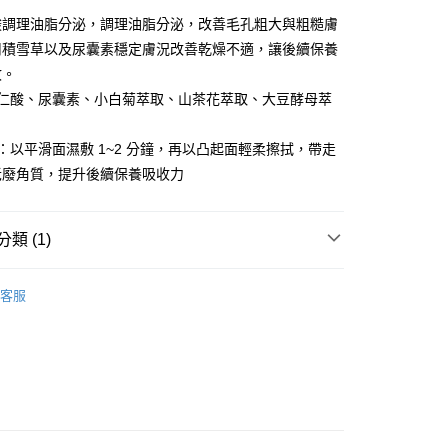
酸調理油脂分泌，調理油脂分泌，改善毛孔粗大與粗糙膚
用積雪草以及尿囊素穩定膚況改善乾燥不適，讓後續保養
收。
杏仁酸、尿囊素、小白菊萃取、山茶花萃取、大豆酵母萃
：以平滑面濕敷 1~2 分鐘，再以凸起面輕柔擦拭，帶走
老廢角質，提升後續保養吸收力
類 (1)
專區✈
客服