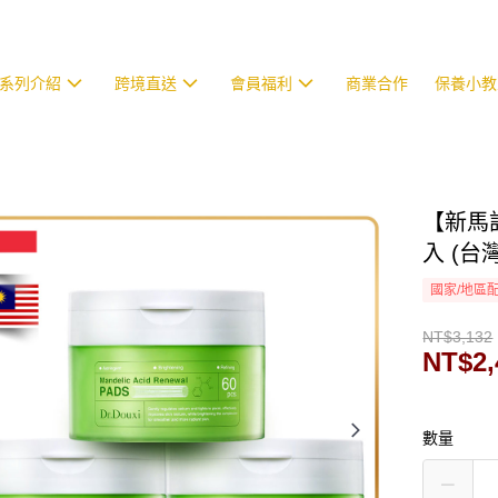
系列介紹
跨境直送
會員福利
商業合作
保養小教
【新馬訂
入 (台
國家/地區
NT$3,132
NT$2,
數量