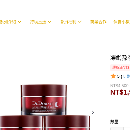
系列介紹
跨境直送
會員福利
商業合作
保養小教
凍齡熬夜
超取滿NT$
5 (
8
NT$4,500
NT$1,
數量