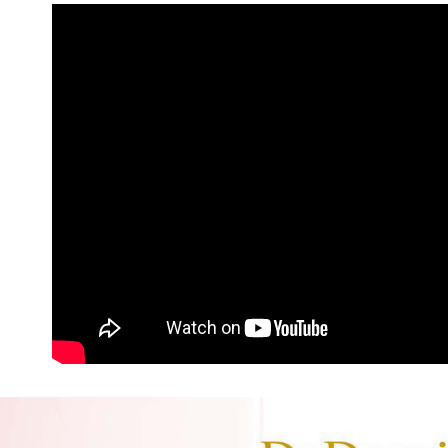
資料（包
是否繳費成
每筆NT$7
用，由本
付客戶支
3.完整用
付款後萊
【注意事
每筆NT$7
１．透過由
交易，需
7-11付款
求債權轉
２．關於
每筆NT$7
https://aft
３．未成
付款後7-1
「AFTE
每筆NT$7
任。
４．使用「
宅配
即時審查
結果請求
每筆NT$7
５．嚴禁
形，恩沛
宅配-離島
動。
每筆NT$1
新竹貨到
每筆NT$1
海外宅配