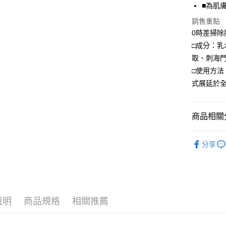
■為肌
全盈+PAY
銷售重點
大哥付你
0時差掃
相關說明
□成分：
【大哥付
AFTEE先
1.本服務
取、刺海
2.付款方
相關說明
□使用方
流程，驗
【關於「A
式展延於
ATM付款
完成交易
AFTEE
3.實際核
便利好安
4.訂單成
貨到付款
１．簡單
消。如遇
２．便利
商品相關分
無法說明
３．安心
【繳款方
產品系列
運送方式
1.分期款
【「AFT
分享
醒簡訊。
１．於結帳
優惠組合
全家付款
2.透過簡
付」結帳
帳／街口支
每筆NT$7
２．訂單
海外訂購
３．收到繳
【注意事
／ATM／
付款後全
1.本服務
※ 請注意
說明
商品規格
相關推薦
每筆NT$7
用戶於交
絡購買商品
款買賣價
先享後付
萊爾富取
2.基於同
※ 交易是