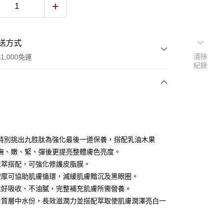
送方式
清除
1,000免運
紀錄
次付款
付款
特別挑出九胜肽為強化最後一道保養，搭配乳油木果
撫、嫩、緊、彈後更提亮整體膚色亮度。
植萃搭配，可強化修護皮脂膜。
按摩可協助肌膚循環，減緩肌膚黯沉及黑眼圈。
佳好吸收、不油膩，完整補充肌膚所需營養。
角質層中水份，長效滋潤力並搭配萃取使肌膚潤澤亮白一
y