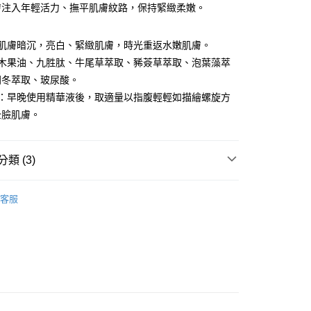
膚注入年輕活力、撫平肌膚紋路，保持緊緻柔嫩。
分期
除肌膚暗沉，亮白、緊緻肌膚，時光重返水嫩肌膚。
乳木果油、九胜肽、牛尾草萃取、豨薟草萃取、泡葉藻萃
你分期使用說明】
享後付
由台灣大哥大提供，台灣大哥大用戶可立即使用無須另外申請。
門冬萃取、玻尿酸。
式選擇「大哥付你分期」，訂單成立後會自動跳轉到大哥付的交易
法：早晚使用精華液後，取適量以指腹輕輕如描繪螺旋方
證手機門號後，選擇欲分期的期數、繳款截止日，確認付款後即
FTEE先享後付」】
全臉肌膚。
。
先享後付是「在收到商品之後才付款」的支付方式。 讓您購物簡單
准額度、可分期數及費用金額請依後續交易確認頁面所載為準。
心！
立30分鐘內，如未前往確認交易或遇審核未通過，訂單將自動取
：不需註冊會員、不需綁卡、不需儲值。
「轉專審核」未通過狀況，表示未達大哥付你分期系統評分，恕
：只要手機號碼，簡訊認證，即可結帳。
類 (3)
評估內容。
：先確認商品／服務後，再付款。
式說明】
別
凍齡時光系列
項不併入電信帳單，「大哥付你分期」於每月結算日後寄送繳費提
EE先享後付」結帳流程】
客服
方式選擇「AFTEE先享後付」後，將跳轉至「AFTEE先享後
專區
多件入團購組
取貨
訊連結打開帳單後，可選擇「超商條碼／台灣大直營門市／銀行轉
頁面，進行簡訊認證並確認金額後，即可完成結帳。
付／iPASS MONEY」等通路繳費。
0，滿NT$1,000(含以上)免運費
成立數日內，您將收到繳費通知簡訊。
專區✈
費通知簡訊後14天內，點擊此簡訊中的連結，可透過四大超商
項】
網路銀行／等多元方式進行付款，方視為交易完成。
家取貨
係由「台灣大哥大股份有限公司」（以下簡稱本公司）所提供，讓
：結帳手續完成當下不需立刻繳費，但若您需要取消訂單，請聯
0，滿NT$1,000(含以上)免運費
易時，得透過本服務購買商品或服務，並由商店將買賣／分期付
的店家。未經商家同意取消之訂單仍視為有效，需透過AFTEE
金債權讓與本公司後，依約使用本公司帳單繳交帳款。
繳納相關費用。
貨付款
意付款使用「大哥付你分期」之契約關係目的，商店將以您的個人
否成功請以「AFTEE先享後付 」之結帳頁面顯示為準，若有關於