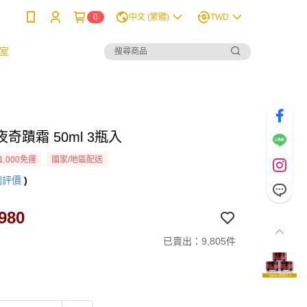
0
中文 (繁體)
TWD
室
奇蹟霜 50ml 3瓶入
1,000免運
國家/地區配送
則評價
)
980
已賣出：9,805件