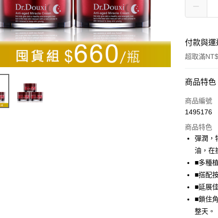
付款與運
超取滿NT$
付款方式
商品特色
信用卡一
商品編號
1495176
超商取貨
商品特色
LINE Pay
彈潤，
油，在
Apple Pay
■多種
街口支付
■搭配
■延展
悠遊付
■鎖住
Google Pa
整天。