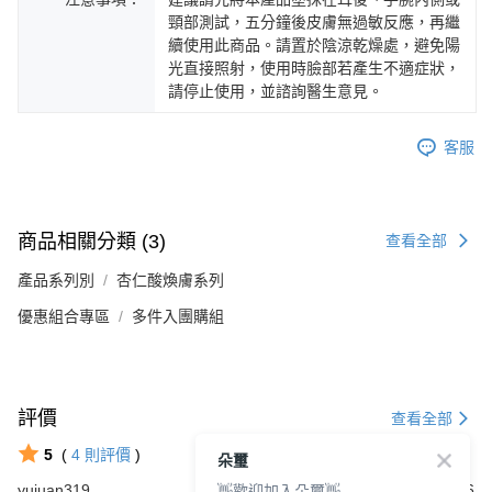
頸部測試，五分鐘後皮膚無過敏反應，再繼
續使用此商品。請置於陰涼乾燥處，避免陽
光直接照射，使用時臉部若產生不適症狀，
請停止使用，並諮詢醫生意見。
客服
商品相關分類 (3)
查看全部
產品系列別
杏仁酸煥膚系列
優惠組合專區
多件入團購組
評價
查看全部
5
(
4
則評價
)
朵璽
👋歡迎加入朵璽👋
yujuan319
2024/07/06