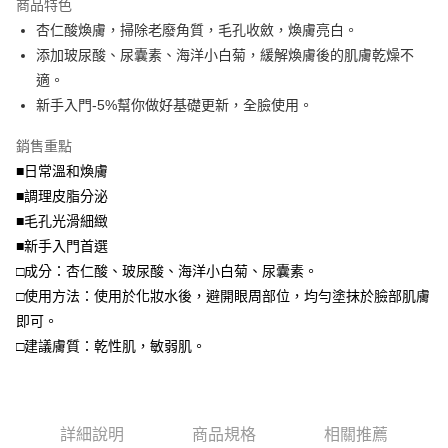
商品特色
Apple Pay
杏仁酸煥膚，掃除老廢角質，毛孔收斂，煥膚亮白。
添加玻尿酸、尿囊素、海洋小白菊，緩解煥膚後的肌膚乾燥不
街口支付
適。
悠遊付
新手入門-5%幫你做好基礎更新，全臉使用。
Google Pay
銷售重點
■日常溫和煥膚
全盈+PAY
■調理皮脂分泌
大哥付你分期
■毛孔光滑細緻
相關說明
■新手入門首選
【大哥付你分期使用說明】
□成分：杏仁酸、玻尿酸、海洋小白菊、尿囊素。
AFTEE先享後付
1.本服務由台灣大哥大提供，台灣大哥大用戶可立即使用無須另外申請。
2.付款方式選擇「大哥付你分期」，訂單成立後會自動跳轉到大哥付的交易
□使用方法：使用於化妝水後，避開眼周部位，均勻塗抹於臉部肌膚
相關說明
流程，驗證手機門號後，選擇欲分期的期數、繳款截止日，確認付款後即完
【關於「AFTEE先享後付」】
即可。
成交易。
ATM付款
AFTEE先享後付是「在收到商品之後才付款」的支付方式。 讓您購物簡單
□建議膚質：乾性肌，敏弱肌。
3.實際核准額度、可分期數及費用金額請依後續交易確認頁面所載為準。
便利好安心！
4.訂單成立30分鐘內，如未前往確認交易或遇審核未通過，訂單將自動取
貨到付款
１．簡單：不需註冊會員、不需綁卡、不需儲值。
消。如遇「轉專審核」未通過狀況，表示未達大哥付你分期系統評分，恕無
２．便利：只要手機號碼，簡訊認證，即可結帳。
法說明評估內容。
３．安心：先確認商品／服務後，再付款。
【繳款方式說明】
運送方式
詳細說明
商品規格
相關推薦
1.分期款項不併入電信帳單，「大哥付你分期」於每月結算日後寄送繳費提
【「AFTEE先享後付」結帳流程】