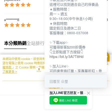
這裡可以找到適合自己的保養品
🔸服務時間：
周一 ~ 週五
9:30~18:00(中午休息1小時)
a*********8
2024/04/03
🔸休假時間:
國定假日及週休二日
客服專線：0800-037008
✨下載app✨
本分類熱銷
全站排行
可獲得新客$200折價券
👇立即點選下方按鈕👇
https://bit.ly/3A7T8Hd
本網站中使用 cookie，欲查詢有關本網站使用 cookie 方式之詳情，及若您不希
熱門標籤
望在電腦上使用 cookie 時應如何變更電腦的 cookie 設定，請參閱本網站「
隱私
✨加入Line✨
權條款
」之 Cookie 聲明。您繼續使用本網站即表示您同意本公司得按本網站使
可迅速查詢訂單、享專屬折扣、參
用條款之 Cookie 聲明使用 cookie。
了解更多 >
加限定活動
👇立即點選下方按鈕👇
回覆至 朵璽
https://bit.ly/3dptKTq
我知道了
加入LINE官方好友，領取$200折價券
✨追蹤IG✨
👇立即點選下方按鈕👇
連結 LINE 帳號
https://bit.ly/3w8zJm1