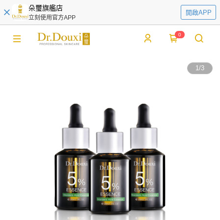
朵璽旗艦店
開啟APP
立刻使用官方APP
0
1
/
3