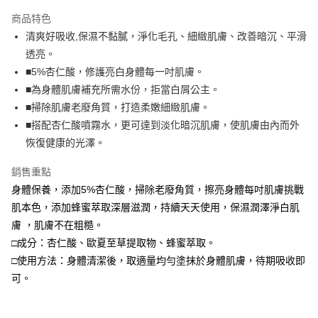
LINE Pay
商品特色
Apple Pay
清爽好吸收,保濕不黏膩，淨化毛孔、細緻肌膚、改善暗沉、平滑
透亮。
街口支付
■5%杏仁酸，修護亮白身體每一吋肌膚。
悠遊付
■為身體肌膚補充所需水份，拒當白屑公主。
■掃除肌膚老廢角質，打造柔嫩細緻肌膚。
Google Pay
■搭配杏仁酸噴霧水，更可達到淡化暗沉肌膚，使肌膚由內而外
全盈+PAY
恢復健康的光澤。
大哥付你分期
銷售重點
相關說明
身體保養，添加5%杏仁酸，掃除老廢角質，擦亮身體每吋肌膚挑戰
【大哥付你分期使用說明】
肌本色，添加蜂蜜萃取深層滋潤，持續天天使用，保濕潤澤淨白肌
AFTEE先享後付
1.本服務由台灣大哥大提供，台灣大哥大用戶可立即使用無須另外申請。
2.付款方式選擇「大哥付你分期」，訂單成立後會自動跳轉到大哥付的交易
膚 ，肌膚不在粗糙。
相關說明
流程，驗證手機門號後，選擇欲分期的期數、繳款截止日，確認付款後即完
【關於「AFTEE先享後付」】
□成分：杏仁酸、歐夏至草提取物、蜂蜜萃取。
成交易。
ATM付款
AFTEE先享後付是「在收到商品之後才付款」的支付方式。 讓您購物簡單
□使用方法：身體清潔後，取適量均勻塗抹於身體肌膚，待期吸收即
3.實際核准額度、可分期數及費用金額請依後續交易確認頁面所載為準。
便利好安心！
4.訂單成立30分鐘內，如未前往確認交易或遇審核未通過，訂單將自動取
貨到付款
可。
１．簡單：不需註冊會員、不需綁卡、不需儲值。
消。如遇「轉專審核」未通過狀況，表示未達大哥付你分期系統評分，恕無
２．便利：只要手機號碼，簡訊認證，即可結帳。
法說明評估內容。
３．安心：先確認商品／服務後，再付款。
【繳款方式說明】
運送方式