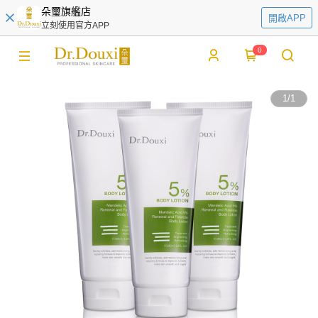
朵璽旗艦店
開啟APP
立刻使用官方APP
0
1
/
1