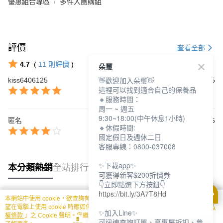
優惠組合專區
多件入團購組
評價
查看全部
4.7
(
11
則評價
)
朵璽
👋歡迎加入朵璽👋
kiss6406125
2025/02/15
這裡可以找到適合自己的保養品
🔸服務時間：
周一 ~ 週五
9:30~18:00(中午休息1小時)
匿名
2024/12/15
🔸休假時間:
國定假日及週休二日
客服專線：0800-037008
✨下載app✨
本分類熱銷
全站排行
可獲得新客$200折價券
👇立即點選下方按鈕👇
https://bit.ly/3A7T8Hd
本網站中使用 cookie，欲查詢有關本網站使用 cookie 方式之詳情，及若您不希
熱門標籤
望在電腦上使用 cookie 時應如何變更電腦的 cookie 設定，請參閱本網站「
隱私
✨加入Line✨
權條款
」之 Cookie 聲明。您繼續使用本網站即表示您同意本公司得按本網站使
可迅速查詢訂單、享專屬折扣、參